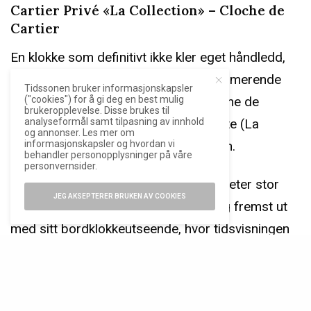
Cartier Privé «La Collection» – Cloche de
Cartier
En klokke som definitivt ikke kler eget håndledd,
men som likevel er annerledes og sjarmerende
Tidssonen bruker informasjonskapsler
("cookies") for å gi deg en best mulig
vakker, er den nyeste utgaven av Cloche de
brukeropplevelse. Disse brukes til
analyseformål samt tilpasning av innhold
Cartier som tar plass i den permanente (La
og annonser. Les mer om
informasjonskapsler og hvordan vi
Collection) delen av Privé-kolleksjonen.
behandler personopplysninger på våre
personvernsider.
Nyheten leveres i en 37 x 28,65 millimeter stor
JEG AKSEPTERER BRUKEN AV COOKIES
urkasse av gull, og skiller seg først og fremst ut
med sitt bordklokkeutseende, hvor tidsvisningen
er vridd 90 grader når den bæres rundt
håndleddet. Med sin beskjedne størrelse er heller
ikke Cloche hundre prosent egnet som