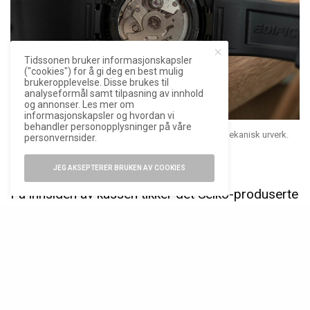
Tidssonen bruker informasjonskapsler
("cookies") for å gi deg en best mulig
brukeropplevelse. Disse brukes til
analyseformål samt tilpasning av innhold
og annonser. Les mer om
informasjonskapsler og hvordan vi
behandler personopplysninger på våre
Edifice EFK-100 er Casios første armbåndsur med mekanisk urverk.
personvernsider.
Foto: Tidssonen
JEG AKSEPTERER BRUKEN AV COOKIES
På innsiden av kassen tikker det Seiko-produserte
TMI NH35, med rundt 40 timers gangreserve. Det
automatiske urverket er en velkjent traver i
innstegsklassen, og er i praksis en variasjon på
Seikos 4R35.