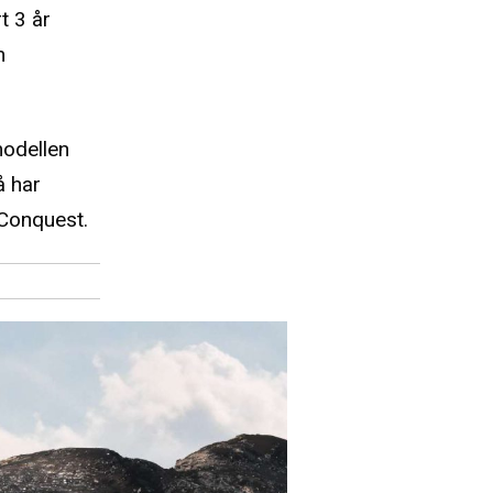
rt 3 år
m
modellen
å har
oConquest.