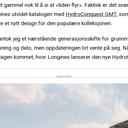
tt gammel nok til å si at «tiden flyr». Faktisk er det sna
ines utvidet katalogen med
HydroConquest GMT
, so
te et nytt design for den populære kolleksjonen.
ntok jeg et nærstående generasjonsskifte for grunn
sning og dato, men oppdateringen lot vente på seg. N
 dagen kommet, hvor Longines lanserer den nye Hydr
ANNONSE