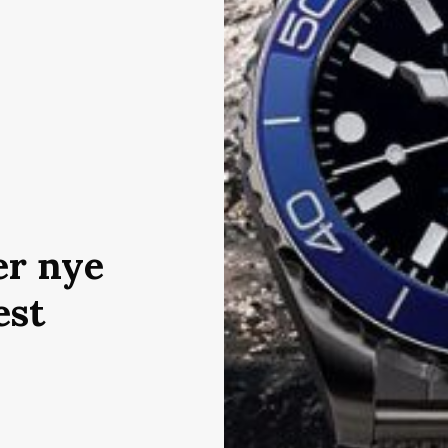
er nye
est