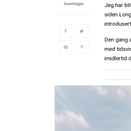
Jeg har bli
Grunnlegger
siden Long
introduser
Den gang a
med tidsvi
imidlertid