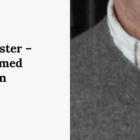
ter –
 med
an