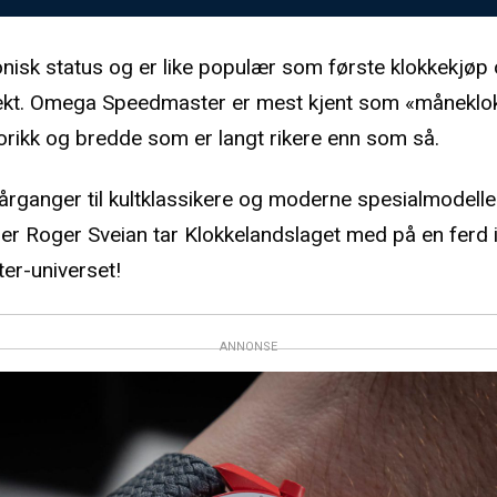
onisk status og er like populær som første klokkekjøp
ekt. Omega Speedmaster er mest kjent som «måneklo
torikk og bredde som er langt rikere enn som så.
årganger til kultklassikere og moderne spesialmodelle
er Roger Sveian tar Klokkelandslaget med på en ferd 
r-universet!
ANNONSE