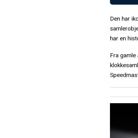
Den har ik
samlerobj
har en his
Fra gamle 
klokkesaml
Speedmaste