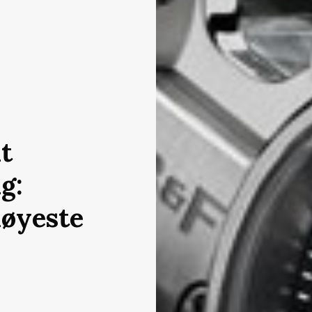
t
g:
høyeste