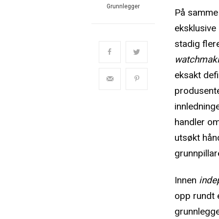
Grunnlegger
På samme må
eksklusive 
stadig fle
watchmak
eksakt defi
produsente
innledninge
handler om
utsøkt hån
grunnpillar
Innen
inde
opp rundt é
grunnlegge