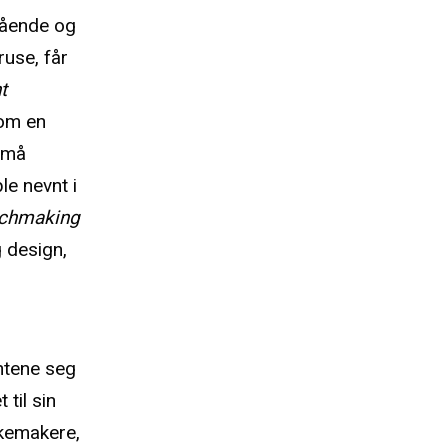
stående og
ruse, får
t
 om en
 små
le nevnt i
tchmaking
g design,
ntene seg
til sin
kkemakere,