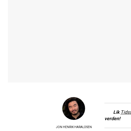
Lik
Tids
verden!
JON HENRIK HARALDSEN