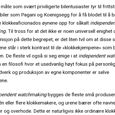
te som svært priviligerte bilentusiaster tyr til fritt
biler som Pagani og Koenigsegg for å få blodet til å b
re klokkeaficionados øynene opp for såkalt
independen
ing
. Til tross for at det ikke er noen universell enighet
nisjon på dette begrepet, er det liten tvil om at disse
ne står i sterk kontrast til de «klokkekjempene» som b
n. De fleste vil også si seg enige i at
independent wa
 en filosofi hvor et usedvanlig høyt fokus på personli
dverk og produksjon av egne komponenter er selve
ene.
pendent watchmaking
bygges de fleste små produse
n eller flere klokkemakere, og urene bærer ofte navnet 
r og overhode. Dette er naturligvis ikke ordinære klo