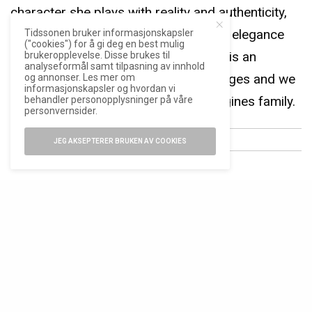
character she plays with reality and authenticity,
and off-screen, this translates into an elegance
Tidssonen bruker informasjonskapsler
("cookies") for å gi deg en best mulig
that is both natural and relatable. She is an
brukeropplevelse. Disse brukes til
analyseformål samt tilpasning av innhold
inspiration to girls and women of all ages and we
og annonser. Les mer om
informasjonskapsler og hvordan vi
are proud to welcome her to the Longines family.
behandler personopplysninger på våre
personvernsider.
JEG AKSEPTERER BRUKEN AV COOKIES
ANNONSE
Uventet partnerskap
Gjennom pressemeldingen røper Lawrence at
samarbeidet med Longines skal ha en varighet
over flere år, og at hun tidligere har lagt merke til
det sveitsiske merkets engasjement innen
hestesport.