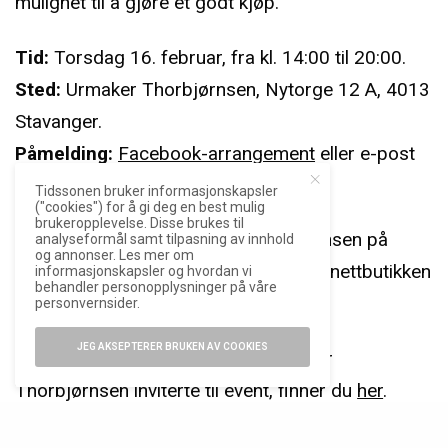
mulighet til å gjøre et godt kjøp.
Tid:
Torsdag 16. februar, fra kl. 14:00 til 20:00.
Sted:
Urmaker Thorbjørnsen, Nytorge 12 A, 4013
Stavanger.
Påmelding:
Facebook-arrangement
eller e-post
tom@urmaker.no
.
Tidssonen bruker informasjonskapsler
("cookies") for å gi deg en best mulig
brukeropplevelse. Disse brukes til
Du kan også følge Urmaker Thorbjørnsen på
analyseformål samt tilpasning av innhold
og annonser. Les mer om
Facebook
og
Instagram
, eller besøke nettbutikken
informasjonskapsler og hvordan vi
behandler personopplysninger på våre
på
urmaker.no
.
personvernsider.
JEG AKSEPTERER BRUKEN AV COOKIES
Bilderapport fra forrige gang Urmaker
Thorbjørnsen inviterte til event, finner du
her
.