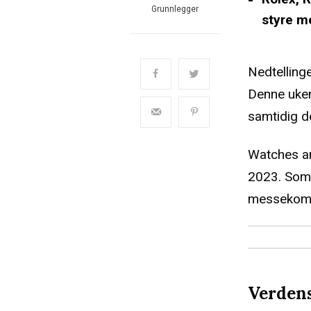
Grunnlegger
styre m
Nedtellinge
Denne uken
samtidig de
Watches an
2023. Som t
messekompl
Verdens