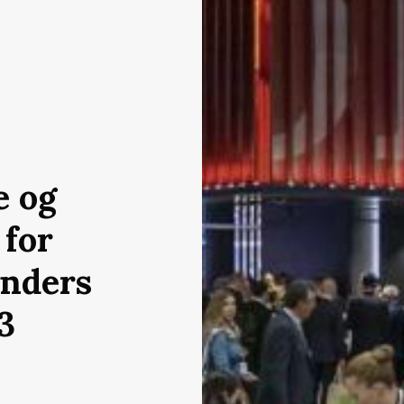
e og
 for
nders
3