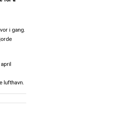
lvor i gang.
jorde
april
 lufthavn.