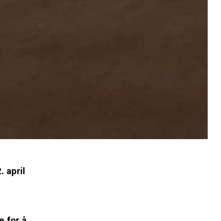
 april
e for å