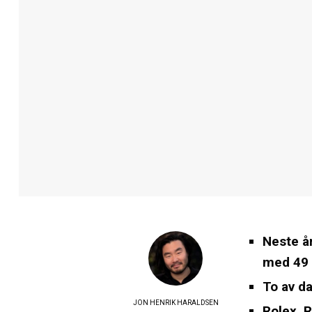
Neste år
med 49 m
To av da
JON HENRIK HARALDSEN
Rolex, R