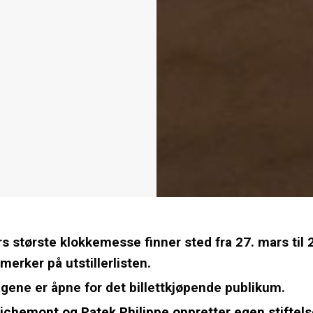
s største klokkemesse finner sted fra 27. mars til 2.
erker på utstillerlisten.
gene er åpne for det billettkjøpende publikum.
ichemont og Patek Philippe oppretter egen stiftels