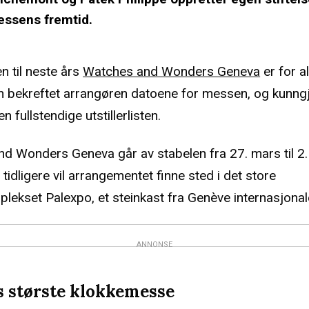
essens fremtid.
n til neste års
Watches and Wonders Geneva
er for a
 bekreftet arrangøren datoene for messen, og kunng
n fullstendige utstillerlisten.
d Wonders Geneva går av stabelen fra 27. mars til 2. 
idligere vil arrangementet finne sted i det store
ekset Palexpo, et steinkast fra Genève internasjonale
ANNONSE
 største klokkemesse