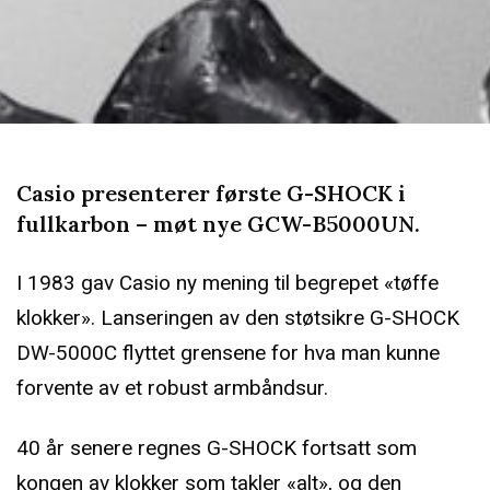
Casio presenterer første G-SHOCK i
fullkarbon – møt nye GCW-B5000UN.
I 1983 gav Casio ny mening til begrepet «tøffe
klokker». Lanseringen av den støtsikre G-SHOCK
DW-5000C flyttet grensene for hva man kunne
forvente av et robust armbåndsur.
40 år senere regnes G-SHOCK fortsatt som
kongen av klokker som takler «alt», og den