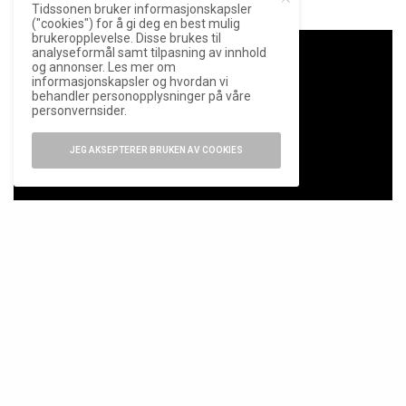
Tidssonen bruker informasjonskapsler
("cookies") for å gi deg en best mulig
brukeropplevelse. Disse brukes til
analyseformål samt tilpasning av innhold
og annonser. Les mer om
informasjonskapsler og hvordan vi
behandler personopplysninger på våre
personvernsider.
JEG AKSEPTERER BRUKEN AV COOKIES
SE MODELLEN HOS KLEIVELAND UR & GULL