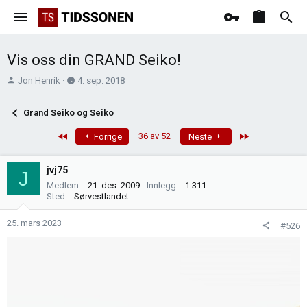
Vis oss din GRAND Seiko!
T
O
Jon Henrik
4. sep. 2018
r
p
å
p
Grand Seiko og Seiko
d
r
s
e
First
Last
36 av 52
Forrige
Neste
t
t
a
t
jvj75
J
r
e
Medlem
21. des. 2009
Innlegg
1.311
t
t
Sted
Sørvestlandet
e
r
25. mars 2023
#526