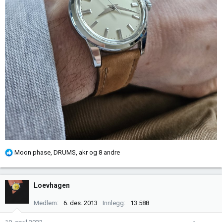
R
Moon phase
,
DRUMS
,
akr
og 8 andre
e
a
k
Loevhagen
s
j
Medlem
6. des. 2013
Innlegg
13.588
o
n