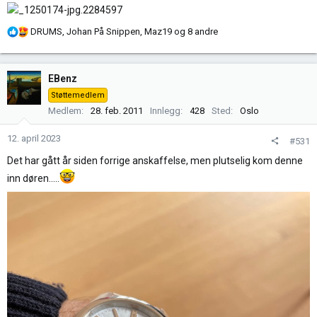
R
DRUMS
,
Johan På Snippen
,
Maz19
og 8 andre
e
a
k
EBenz
s
Støttemedlem
j
Medlem
28. feb. 2011
Innlegg
428
Sted
Oslo
o
n
12. april 2023
#531
e
r
Det har gått år siden forrige anskaffelse, men plutselig kom denne
:
inn døren.....