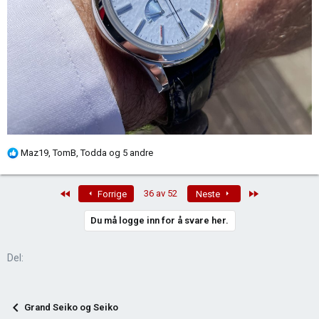
R
Maz19
,
TomB
,
Todda
og 5 andre
e
a
First
Last
36 av 52
Forrige
Neste
k
s
Du må logge inn for å svare her.
j
o
n
Del:
e
r
:
Grand Seiko og Seiko