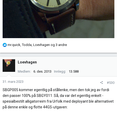
R
mr.quick
,
Todda
,
Loevhagen
og 3 andre
e
a
k
Loevhagen
s
j
Medlem
6. des. 2013
Innlegg
13.588
o
n
31. mars 2023
#530
e
SBGP005 kommer egentlig på stållenke, men den tok jeg av fordi
r
den passer 100% på SBGY011. Så, da var det egentlig enkelt -
:
spesialbestilt alligatorreim fra Urfolk med deployant ble alternativet
på denne enkle og flotte 44GS-utgaven: