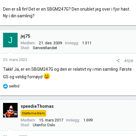
Den er så fin! Det er en SBGM247G? Den snublet jeg over i fjor høst.
Ny i din samling?
jvj75
J
Medlem
21. des. 2009
Innlegg
1.311
Sted
Sørvestlandet
25. mars 2023
#528
Takk! Ja, er en SBGM247G og den er relativt ny i min samling. Første
GS og veldig fornøyd
R
seiltid
e
a
k
speedieThomas
s
Støttemedlem
j
Medlem
15. mars 2017
Innlegg
1.699
o
Sted
Utenfor Oslo
n
e