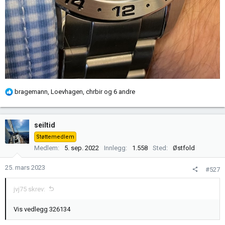
R
bragemann
,
Loevhagen
,
chrbir
og 6 andre
e
a
k
seiltid
s
Støttemedlem
j
Medlem
5. sep. 2022
Innlegg
1.558
Sted
Østfold
o
n
25. mars 2023
#527
e
r
jvj75 skrev:
:
Vis vedlegg 326134