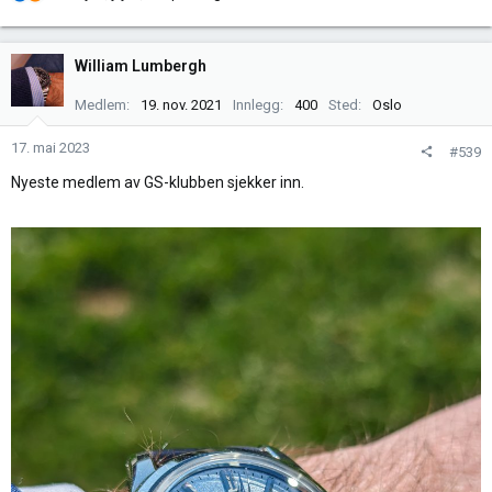
e
a
k
William Lumbergh
s
j
Medlem
19. nov. 2021
Innlegg
400
Sted
Oslo
o
n
17. mai 2023
#539
e
Nyeste medlem av GS-klubben sjekker inn.
r
: