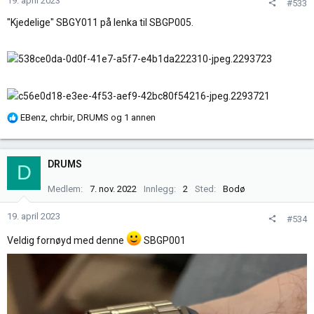
19. april 2023
#533
e
"Kjedelige" SBGY011 på lenka til SBGP005.
r
:
R
EBenz
,
chrbir
,
DRUMS
og 1 annen
e
a
k
DRUMS
D
s
j
Medlem
7. nov. 2022
Innlegg
2
Sted
Bodø
o
n
19. april 2023
#534
e
Veldig fornøyd med denne
SBGP001
r
: