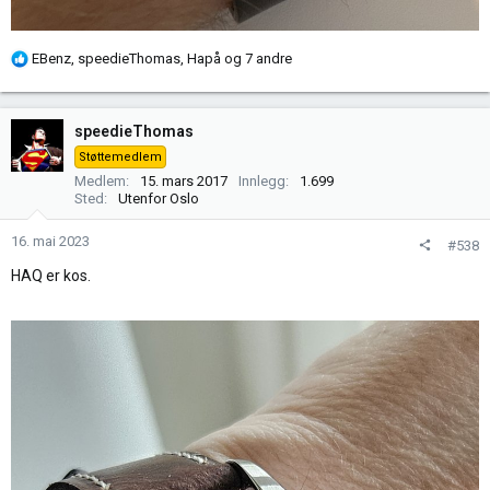
R
EBenz
,
speedieThomas
,
Hapå
og 7 andre
e
a
k
speedieThomas
s
Støttemedlem
j
Medlem
15. mars 2017
Innlegg
1.699
o
Sted
Utenfor Oslo
n
e
16. mai 2023
#538
r
HAQ er kos.
: