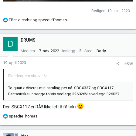
Redigert:
19. april 2023
R
EBenz
,
chrbir
og
speedieThomas
e
a
k
DRUMS
D
s
j
Medlem
7. nov. 2022
Innlegg
2
Sted
Bodø
o
n
19. april 2023
#535
e
r
Fluedengern skrev:
:
To quartz-divere i min samling per nå. SBGX337 og SBGX117.
Fantastiske ur begge to!
Vis vedlegg 326026
Vis vedlegg 326027
Den SBGX117 er RÅ!! Ikke lett å få tak i
.
R
speedieThomas
e
a
k