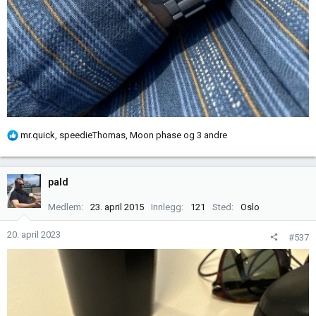
R
mr.quick
,
speedieThomas
,
Moon phase
og 3 andre
e
a
k
pald
s
j
Medlem
23. april 2015
Innlegg
121
Sted
Oslo
o
n
20. april 2023
#537
e
r
: