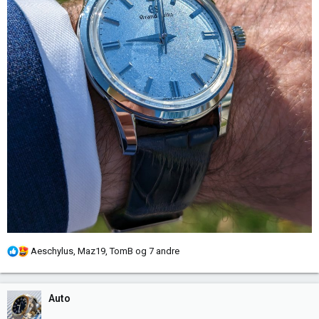
R
Aeschylus
,
Maz19
,
TomB
og 7 andre
e
a
k
Auto
s