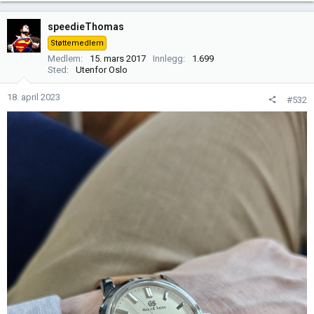
a
k
speedieThomas
s
Støttemedlem
j
Medlem
15. mars 2017
Innlegg
1.699
o
Sted
Utenfor Oslo
n
e
18. april 2023
#532
r
: