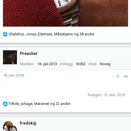
R
Chalshus
,
Jonas_Eilertsen
,
Måsabjønn
og 38 andre
e
a
k
Preacher
s
j
Medlem
16. juli 2013
Innlegg
8.062
Sted
Noreg
o
n
18. juni 2018
#3
e
.
r
:
Redigert:
18. des. 2020
R
Trifide
,
johage
,
Matsmet
og 22 andre
e
a
k
fredskijj
s