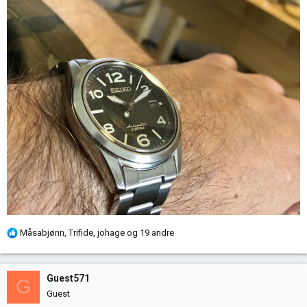
R
Måsabjønn
,
Trifide
,
johage
og 19 andre
e
a
k
Guest571
G
s
Guest
j