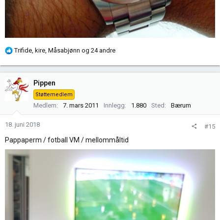
R
Trifide
,
kire
,
Måsabjønn
og 24 andre
e
a
k
Pippen
s
Støttemedlem
j
Medlem
7. mars 2011
Innlegg
1.880
Sted
Bærum
o
n
18. juni 2018
#15
e
r
Pappaperm / fotball VM / mellommåltid
: