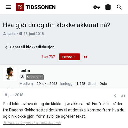
Hva gjør du og din klokke akkurat nå?
T
O
lantin
18. juni 2018
r
p
å
p
Generell klokkediskusjon
d
r
s
e
Last
1 av 737
Neste
t
t
a
t
lantin
r
e
Moderator
t
t
Medlem
29. okt. 2013
Innlegg
1.448
Sted
Oslo
e
r
18. juni 2018
#1
Post bilde av hva du og din klokke gjør akkurat nå. For å skille tråden
fra
Dagens Klokke
settes det krav til at det skal komme frem hva du
og din klokke gjør i form av bilde og/eller tekst.
Tråden er inspirert av klocksnack