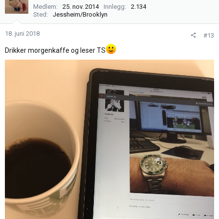
s
Medlem
25. nov. 2014
Innlegg
2.134
j
Sted
Jessheim/Brooklyn
o
n
18. juni 2018
#13
e
Drikker morgenkaffe og leser TS
r
: