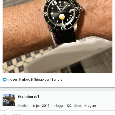
R
moses
,
Karlpo
,
El Gringo
og 48 andre
e
a
k
Brønnborer1
s
j
Medlem
6. juni 2017
Innlegg
122
Sted
Kragerø
o