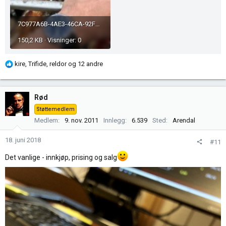
7C977A6B-4AE3-46CA-92FE-4E82CAD35706.jpeg
150,2 KB · Visninger: 0
R
kire
,
Trifide
,
reldor
og 12 andre
e
a
k
Rød
s
Støttemedlem
j
Medlem
9. nov. 2011
Innlegg
6.539
Sted
Arendal
o
n
18. juni 2018
#11
e
r
Det vanlige - innkjøp, prising og salg
: