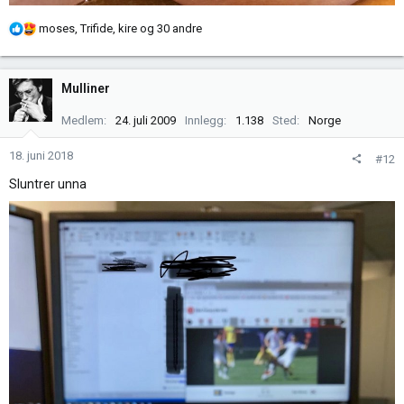
R
moses
,
Trifide
,
kire
og 30 andre
e
a
k
Mulliner
s
j
Medlem
24. juli 2009
Innlegg
1.138
Sted
Norge
o
n
18. juni 2018
#12
e
Sluntrer unna
r
: