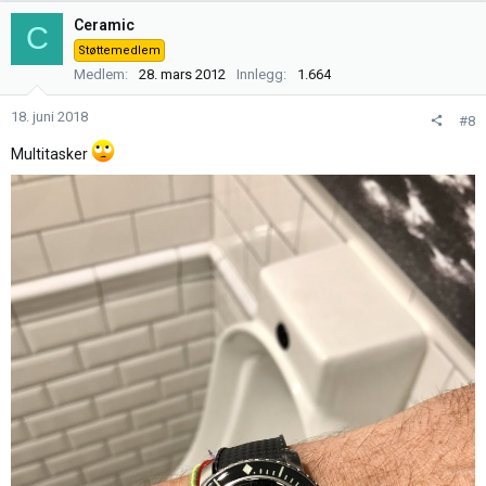
k
Ceramic
C
s
Støttemedlem
j
Medlem
28. mars 2012
Innlegg
1.664
o
n
18. juni 2018
#8
e
r
Multitasker
: