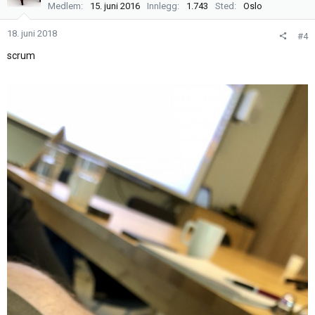
j
Medlem
15. juni 2016
Innlegg
1.743
Sted
Oslo
o
n
18. juni 2018
#4
e
scrum
r
: