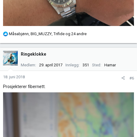
R
Måsabjønn
,
BIG_MUZZY
,
Trifide
og 24 andre
e
a
k
Ringeklokke
s
j
Medlem
29. april 2017
Innlegg
351
Sted
Hamar
o
n
18. juni 2018
#6
e
Prosjekterer fibernett.
r
: