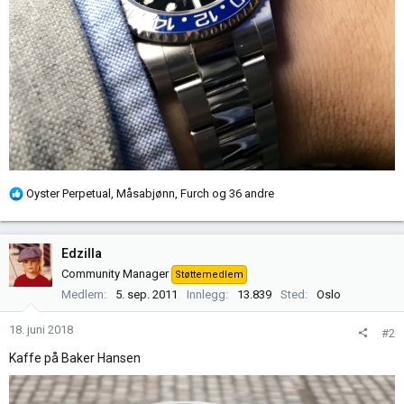
R
Oyster Perpetual
,
Måsabjønn
,
Furch
og 36 andre
e
a
k
Edzilla
s
Community Manager
Støttemedlem
j
Medlem
5. sep. 2011
Innlegg
13.839
Sted
Oslo
o
n
18. juni 2018
#2
e
r
Kaffe på Baker Hansen
: