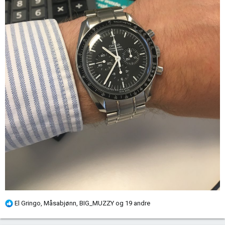
R
El Gringo
,
Måsabjønn
,
BIG_MUZZY
og 19 andre
e
a