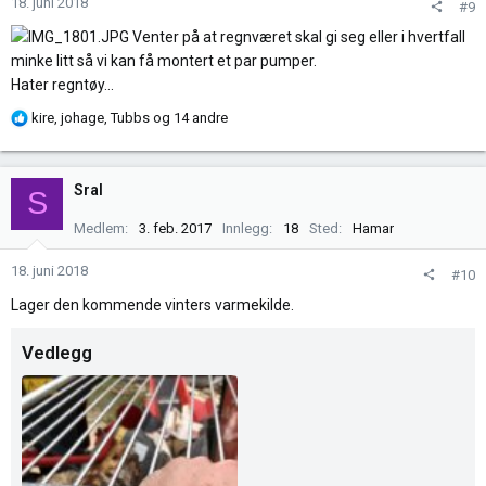
n
18. juni 2018
#9
e
Venter på at regnværet skal gi seg eller i hvertfall
r
minke litt så vi kan få montert et par pumper.
:
Hater regntøy...
R
kire
,
johage
,
Tubbs
og 14 andre
e
a
k
Sral
S
s
j
Medlem
3. feb. 2017
Innlegg
18
Sted
Hamar
o
n
18. juni 2018
#10
e
Lager den kommende vinters varmekilde.
r
:
Vedlegg