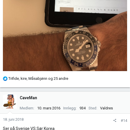
R
Trifide
,
kire
,
Måsabjønn
og 25 andre
e
a
k
CaveMan
s
j
Medlem
10. mars 2016
Innlegg
934
Sted
Valdres
o
n
18. juni 2018
#14
e
Ser på Sverige VS Sør Korea