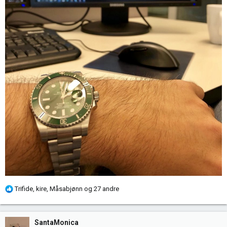
R
Trifide
,
kire
,
Måsabjønn
og 27 andre
e
a
k
SantaMonica