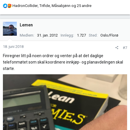
R
HadronCollider
,
Trifide
,
Måsabjønn
og 25 andre
e
a
k
Lemen
s
j
Medlem
31. jan. 2012
Innlegg
1.727
Sted
Oslo/Florø
o
n
18. juni 2018
#7
e
Finregner litt på noen ordrer og venter på at det daglige
r
telefonmøtet som skal koordinere innkjøp- og planavdelingen skal
:
starte.