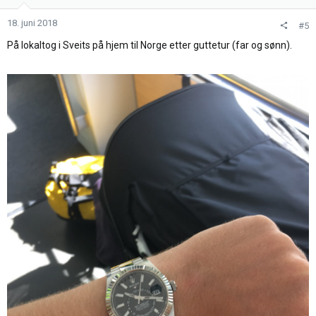
o
n
18. juni 2018
#5
e
På lokaltog i Sveits på hjem til Norge etter guttetur (far og sønn).
r
: