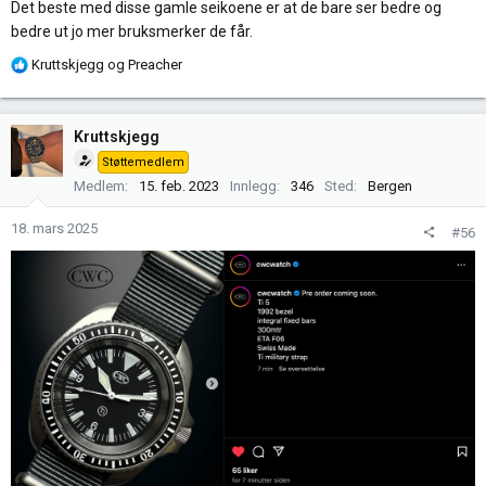
Det beste med disse gamle seikoene er at de bare ser bedre og
bedre ut jo mer bruksmerker de får.
R
Kruttskjegg
og
Preacher
e
a
k
Kruttskjegg
s
Støttemedlem
j
Medlem
15. feb. 2023
Innlegg
346
Sted
Bergen
o
n
18. mars 2025
#56
e
r
: