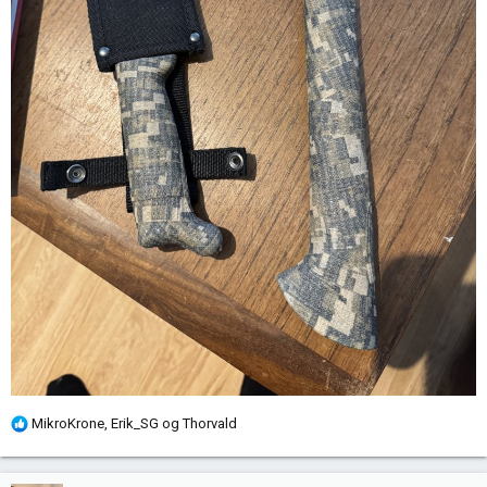
R
MikroKrone
,
Erik_SG
og
Thorvald
e
a