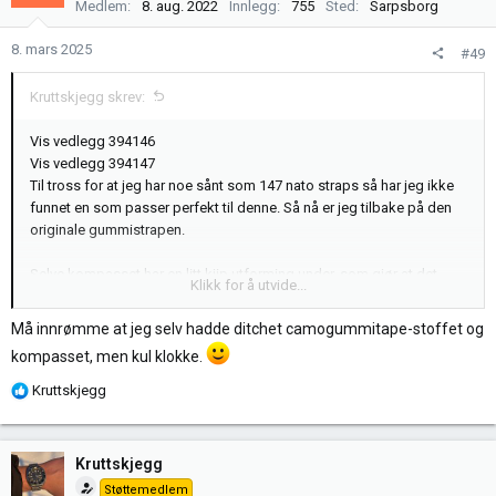
Medlem
8. aug. 2022
Innlegg
755
Sted
Sarpsborg
8. mars 2025
#49
Kruttskjegg skrev:
Vis vedlegg 394146
Vis vedlegg 394147
Til tross for at jeg har noe sånt som 147 nato straps så har jeg ikke
funnet en som passer perfekt til denne. Så nå er jeg tilbake på den
originale gummistrapen.
Selve kompasset har en litt kjip utforming under, som gjør at det
Klikk for å utvide...
gnager og blir ubehagelig. Jeg la derfor litt tape under som jeg
pleier å bruke på økser og kniver for godt grep. La på litt ekstra så
Må innrømme at jeg selv hadde ditchet camogummitape-stoffet og
kompasset ligger perfekt på samme sted, og så la jeg litt på
kompasset, men kul klokke.
motsatt side så det ble en slags helhet.
R
Kruttskjegg
Det ble veldig behagelig og ikke helt avskrekkende å se på heller,
e
siden dette er eventyrklokken. Men vi får se hvor lenge jeg liker det.
a
k
Kruttskjegg
s
Støttemedlem