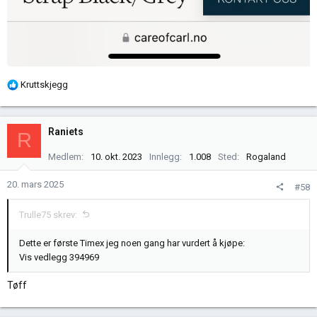
R
Kruttskjegg
e
a
k
Raniets
R
s
j
Medlem
10. okt. 2023
Innlegg
1.008
Sted
Rogaland
o
n
20. mars 2025
#58
e
r
Trulle75 skrev:
:
Dette er første Timex jeg noen gang har vurdert å kjøpe:
Vis vedlegg 394969
Tøff