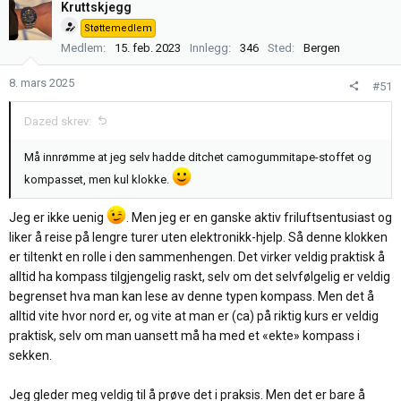
k
Kruttskjegg
s
Støttemedlem
j
Medlem
15. feb. 2023
Innlegg
346
Sted
Bergen
o
n
8. mars 2025
#51
e
r
Dazed skrev:
:
Må innrømme at jeg selv hadde ditchet camogummitape-stoffet og
kompasset, men kul klokke.
Jeg er ikke uenig
. Men jeg er en ganske aktiv friluftsentusiast og
liker å reise på lengre turer uten elektronikk-hjelp. Så denne klokken
er tiltenkt en rolle i den sammenhengen. Det virker veldig praktisk å
alltid ha kompass tilgjengelig raskt, selv om det selvfølgelig er veldig
begrenset hva man kan lese av denne typen kompass. Men det å
alltid vite hvor nord er, og vite at man er (ca) på riktig kurs er veldig
praktisk, selv om man uansett må ha med et «ekte» kompass i
sekken.
Jeg gleder meg veldig til å prøve det i praksis. Men det er bare å