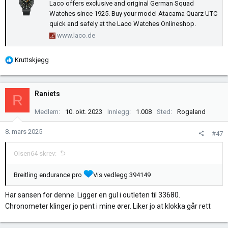
Laco offers exclusive and original German Squad
Watches since 1925. Buy your model Atacama Quarz UTC
quick and safely at the Laco Watches Onlineshop.
www.laco.de
R
Kruttskjegg
e
a
k
Raniets
R
s
j
Medlem
10. okt. 2023
Innlegg
1.008
Sted
Rogaland
o
n
8. mars 2025
#47
e
r
Olsen64 skrev:
:
Breitling endurance pro
Vis vedlegg 394149
Har sansen for denne. Ligger en gul i outleten til 33680.
Chronometer klinger jo pent i mine ører. Liker jo at klokka går rett