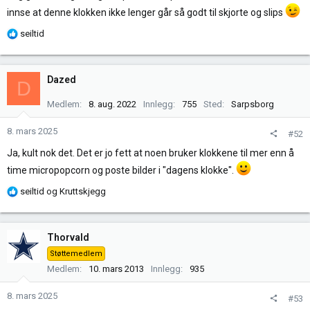
innse at denne klokken ikke lenger går så godt til skjorte og slips
R
seiltid
e
a
k
Dazed
D
s
j
Medlem
8. aug. 2022
Innlegg
755
Sted
Sarpsborg
o
n
8. mars 2025
#52
e
Ja, kult nok det. Det er jo fett at noen bruker klokkene til mer enn å
r
time micropopcorn og poste bilder i "dagens klokke".
:
R
seiltid
og
Kruttskjegg
e
a
k
Thorvald
s
Støttemedlem
j
Medlem
10. mars 2013
Innlegg
935
o
n
8. mars 2025
#53
e