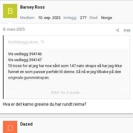
Barney Ross
B
Medlem
10. sep. 2022
Innlegg
277
Sted
Norge
8. mars 2025
#48
Kruttskjegg skrev:
Vis vedlegg 394146
Vis vedlegg 394147
Til tross for at jeg har noe sånt som 147 nato straps så har jeg ikke
funnet en som passer perfekt til denne. Så nå er jeg tilbake på den
originale gummistrapen.
Selve kompasset har en litt kjip utforming under, som gjør at det
Klikk for å utvide...
gnager og blir ubehagelig. Jeg la derfor litt tape under som jeg
pleier å bruke på økser og kniver for godt grep. La på litt ekstra så
Hva er det kamo greiene du har rundt reima?
kompasset ligger perfekt på samme sted, og så la jeg litt på
motsatt side så det ble en slags helhet.
Dazed
Det ble veldig behagelig og ikke helt avskrekkende å se på heller,
D
siden dette er eventyrklokken. Men vi får se hvor lenge jeg liker det.