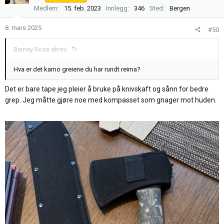
j
Medlem
15. feb. 2023
Innlegg
346
Sted
Bergen
o
n
8. mars 2025
#50
e
r
Barney Ross skrev:
:
Hva er det kamo greiene du har rundt reima?
Det er bare tape jeg pleier å bruke på knivskaft og sånn for bedre
grep. Jeg måtte gjøre noe med kompasset som gnager mot huden.