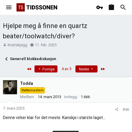
Hjelpe meg å finne en quartz
beater/toolwatch/diver?
T
O
Kruttskjegg
11. feb. 2025
r
p
å
p
Generell klokkediskusjon
d
r
s
e
First
Last
4 av 5
Forrige
Neste
t
t
a
t
Todda
r
e
Støttemedlem
t
t
Medlem
14. mars 2013
Innlegg
1.666
e
r
7. mars 2025
#46
Denne virker klar for det meste. Kanskje i største laget...