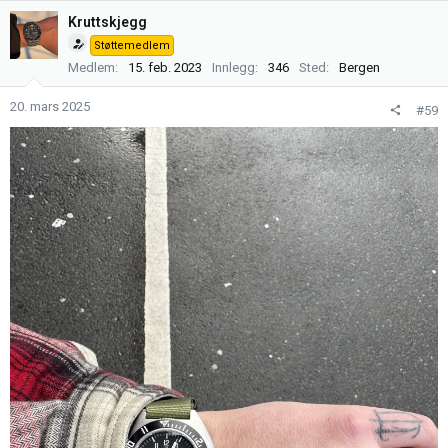
Kruttskjegg
Støttemedlem
Medlem
15. feb. 2023
Innlegg
346
Sted
Bergen
20. mars 2025
#59