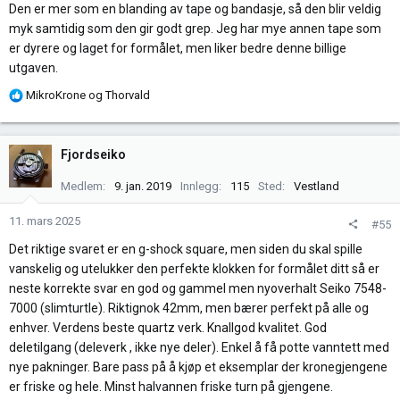
Den er mer som en blanding av tape og bandasje, så den blir veldig
myk samtidig som den gir godt grep. Jeg har mye annen tape som
er dyrere og laget for formålet, men liker bedre denne billige
utgaven.
R
MikroKrone
og
Thorvald
e
a
k
Fjordseiko
s
j
Medlem
9. jan. 2019
Innlegg
115
Sted
Vestland
o
n
11. mars 2025
#55
e
Det riktige svaret er en g-shock square, men siden du skal spille
r
vanskelig og utelukker den perfekte klokken for formålet ditt så er
:
neste korrekte svar en god og gammel men nyoverhalt Seiko 7548-
7000 (slimturtle). Riktignok 42mm, men bærer perfekt på alle og
enhver. Verdens beste quartz verk. Knallgod kvalitet. God
deletilgang (deleverk , ikke nye deler). Enkel å få potte vanntett med
nye pakninger. Bare pass på å kjøp et eksemplar der kronegjengene
er friske og hele. Minst halvannen friske turn på gjengene.