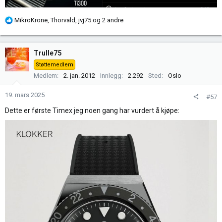
R
MikroKrone
,
Thorvald
,
jvj75
og 2 andre
e
a
k
Trulle75
s
Støttemedlem
j
Medlem
2. jan. 2012
Innlegg
2.292
Sted
Oslo
o
n
19. mars 2025
#57
e
r
Dette er første Timex jeg noen gang har vurdert å kjøpe:
: