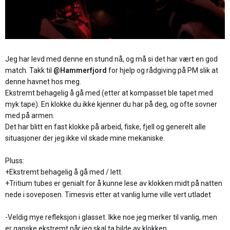
Jeg har levd med denne en stund nå, og må si det har vært en god
match. Takk til
@Hammerfjord
for hjelp og rådgiving på PM slik at
denne havnet hos meg.
Ekstremt behagelig å gå med (etter at kompasset ble tapet med
myk tape). En klokke du ikke kjenner du har på deg, og ofte sovner
med på armen.
Det har blitt en fast klokke på arbeid, fiske, fjell og generelt alle
situasjoner der jeg ikke vil skade mine mekaniske.
Pluss:
+Ekstremt behagelig å gå med / lett.
+Tritium tubes er genialt for å kunne lese av klokken midt på natten
nede i soveposen. Timesvis etter at vanlig lume ville vert utladet
-Veldig mye refleksjon i glasset. Ikke noe jeg merker til vanlig, men
er ganske ekstremt når jeg skal ta bilde av klokken.