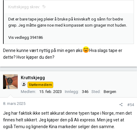
r
Kruttskjegg skrev:
:
Det er bare tape jeg pleier å bruke på knivskaft og sånn for bedre
grep. Jeg måtte gjøre noe med kompasset som gnager mot huden.
Vis vedlegg 394186
Denne kunne vært nyttig på min egen øks
Hva slags tape er
dette? Hvor kjøper du den?
Kruttskjegg
Støttemedlem
Medlem
15. feb. 2023
Innlegg
346
Sted
Bergen
8. mars 2025
#54
Jeg har faktisk ikke sett akkurat denne typen tape i Norge, men det
finnes helt sikkert. Jeg kjøper den på Ali express. Men jeg vet at
også Temu og lignende Kina markeder selger den samme.