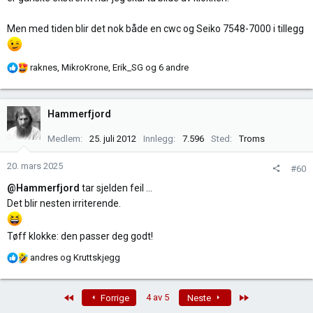
Men med tiden blir det nok både en cwc og Seiko 7548-7000 i tillegg
R
raknes
,
MikroKrone
,
Erik_SG
og 6 andre
e
a
k
Hammerfjord
s
j
Medlem
25. juli 2012
Innlegg
7.596
Sted
Troms
o
n
20. mars 2025
#60
e
@Hammerfjord
tar sjelden feil ...
r
Det blir nesten irriterende.
:
Tøff klokke: den passer deg godt!
R
andres
og
Kruttskjegg
e
a
First
Last
4 av 5
Forrige
Neste
k
s