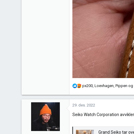
R
px200
,
Loevhagen
,
Pippen
og 
e
a
k
29. des. 2022
s
Seiko Watch Corporation avvikl
j
o
n
Grand Seiko tar ove
e