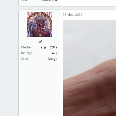
Sted
Stavanger
28. des. 2022
hbf
Medlem
2. jan. 2019
Innlegg
427
Sted
Norge