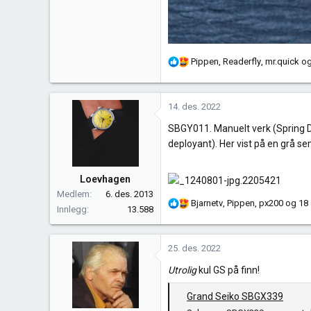
R
Pippen
,
Readerfly
,
mr.quick
og
e
a
k
14. des. 2022
s
SBGY011. Manuelt verk (Spring Dri
j
deployant). Her vist på en grå s
o
n
e
Loevhagen
r
Medlem
6. des. 2013
:
R
Bjarnetv
,
Pippen
,
px200
og 18 
Innlegg
13.588
e
a
k
25. des. 2022
s
Utrolig
kul GS på finn!
j
o
Grand Seiko SBGX339
n