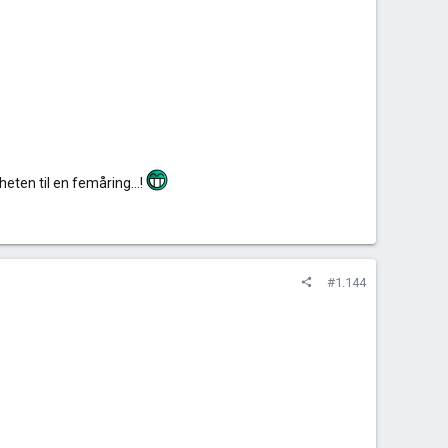
heten til en femåring...!
#1.144