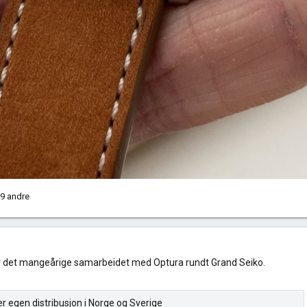
9 andre
er det mangeårige samarbeidet med Optura rundt Grand Seiko.
r egen distribusjon i Norge og Sverige