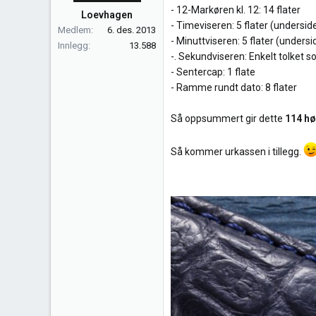
- 12-Markøren kl. 12: 14 flater
Loevhagen
- Timeviseren: 5 flater (undersid
Medlem
6. des. 2013
- Minuttviseren: 5 flater (undersi
Innlegg
13.588
-. Sekundviseren: Enkelt tolket s
- Sentercap: 1 flate
- Ramme rundt dato: 8 flater
Så oppsummert gir dette
114 hø
Så kommer urkassen i tillegg.