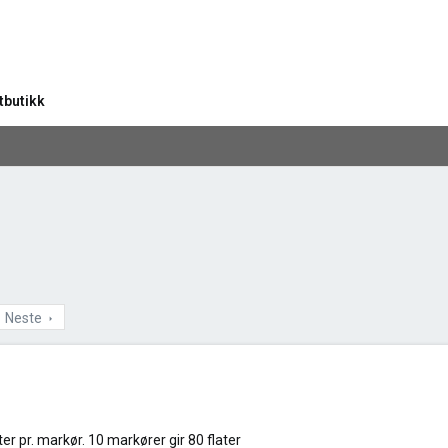
tbutikk
Neste
ter pr. markør. 10 markører gir 80 flater