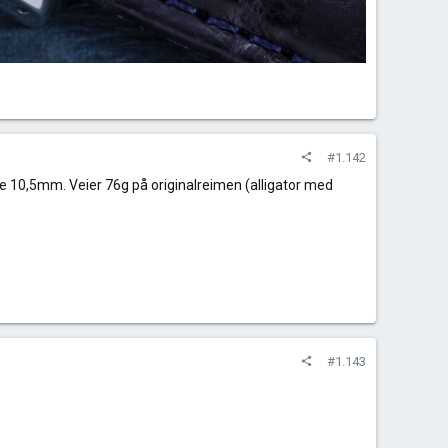
#1.142
ige 10,5mm. Veier 76g på originalreimen (alligator med
#1.143