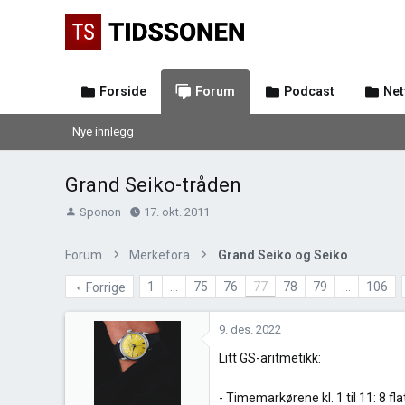
Forside
Forum
Podcast
Net
Nye innlegg
Grand Seiko-tråden
T
O
Sponon
17. okt. 2011
r
p
å
p
Forum
Merkefora
Grand Seiko og Seiko
d
r
s
e
1
…
75
76
77
78
79
…
106
Forrige
t
t
a
t
9. des. 2022
r
e
t
t
Litt GS-aritmetikk:
e
r
- Timemarkørene kl. 1 til 11: 8 fla