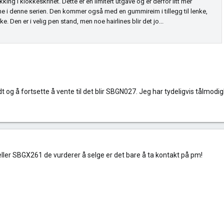
g i klokkeskrinet. Dette er en limitert utgave og er derfor litt mer
ne i denne serien. Den kommer også med en gummireim i tillegg til lenke,
ke. Den er i velig pen stand, men noe hairlines blir det jo...
t og å fortsette å vente til det blir SBGN027. Jeg har tydeligvis tålmodig
ler SBGX261 de vurderer å selge er det bare å ta kontakt på pm!