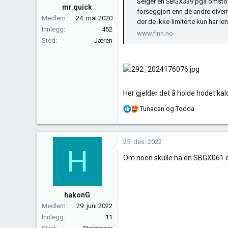
Selger en SBGX339 pga omstokkin
e
mr.quick
forseggjort enn de andre diver
r
Medlem
24. mai 2020
der de ikke-limiterte kun har len
:
Innlegg
452
www.finn.no
Sted
Jæren
Her gjelder det å holde hodet kald
R
Tunacan
og
Todda
e
a
k
25. des. 2022
H
s
Om noen skulle ha en SBGX061 el
j
o
n
e
hakonG
r
Medlem
29. juni 2022
:
Innlegg
11