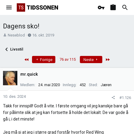
Dagens sko!
T
O
Neseblod
16. okt. 2019
r
p
å
p
Livsstil
d
r
s
e
First
Last
76 av 115
Forrige
Neste
t
t
a
t
mr.quick
r
e
t
t
Medlem
24. mai 2020
Innlegg
452
Sted
Jæren
e
r
10. des. 2024
#1.126
Takk for innspill! Godt å vite. I første omgang vil jeg kanskje bare gå
for pålimte slik at jeg kan fortsette å holde det lokalt. De var gode å
gå i, i det minste!
Jeg må si at jeg i større grad forstår hvorfor Red Wing