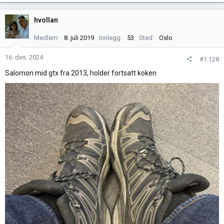
a
k
hvollan
s
j
Medlem
8. juli 2019
Innlegg
53
Sted
Oslo
o
n
16. des. 2024
#1.128
e
Salomon mid gtx fra 2013, holder fortsatt koken
r
: