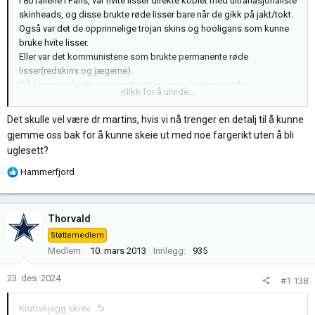
I 80 tallene i Paris, var hvite lisser direkte koblet med ultranasjonaliste
skinheads, og disse brukte røde lisser bare når de gikk på jakt/tokt.
Også var det de opprinnelige trojan skins og hooligans som kunne
bruke hvite lisser.
Eller var det kommunistene som brukte permanente røde
lisser(redskins og jægerne).
Blå lisser var brukt av monarkistene, og gule lisser var for
Klikk for å utvide...
nasjonaliste kristne.
Svarte lisser var mest for anarkister.
Det skulle vel være dr martins, hvis vi nå trenger en detalj til å kunne
Jeg kan tenke meg at de har vært å skifte med tidene og
gjemme oss bak for å kunne skeie ut med noe fargerikt uten å bli
kontinentene.
uglesett?
R
Hammerfjord
e
a
k
Thorvald
s
Støttemedlem
j
Medlem
10. mars 2013
Innlegg
935
o
n
23. des. 2024
#1.138
e
r
Kruttskjegg skrev:
: