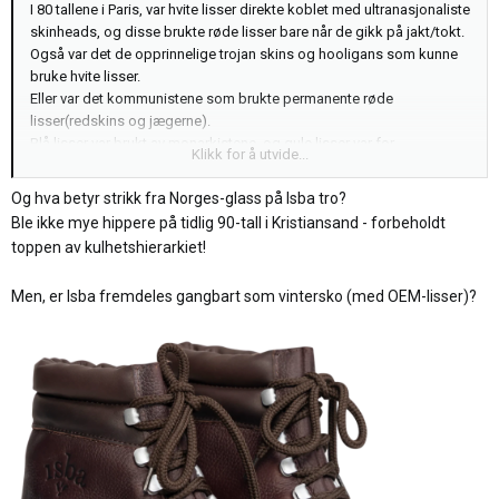
I 80 tallene i Paris, var hvite lisser direkte koblet med ultranasjonaliste
skinheads, og disse brukte røde lisser bare når de gikk på jakt/tokt.
Også var det de opprinnelige trojan skins og hooligans som kunne
bruke hvite lisser.
Eller var det kommunistene som brukte permanente røde
lisser(redskins og jægerne).
Blå lisser var brukt av monarkistene, og gule lisser var for
Klikk for å utvide...
nasjonaliste kristne.
Svarte lisser var mest for anarkister.
Og hva betyr strikk fra Norges-glass på Isba tro?
Jeg kan tenke meg at de har vært å skifte med tidene og
Ble ikke mye hippere på tidlig 90-tall i Kristiansand - forbeholdt
kontinentene.
toppen av kulhetshierarkiet!
Men, er Isba fremdeles gangbart som vintersko (med OEM-lisser)?