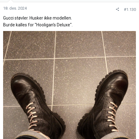
o
n
18. des. 2024
#1.130
e
Gucci støvler. Husker ikke modellen.
r
Burde kalles for "Hooligan's Deluxe".
: