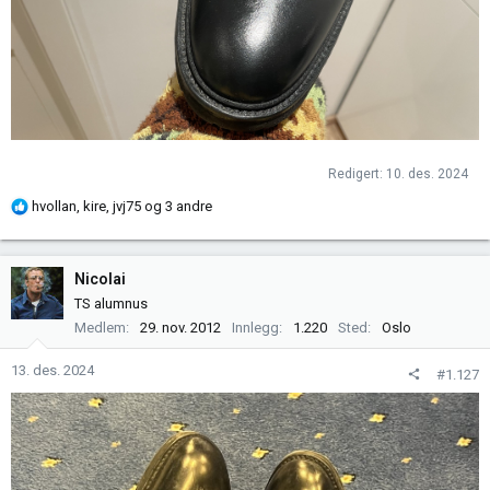
Redigert:
10. des. 2024
R
hvollan
,
kire
,
jvj75
og 3 andre
e
a
k
Nicolai
s
TS alumnus
j
Medlem
29. nov. 2012
Innlegg
1.220
Sted
Oslo
o
n
13. des. 2024
#1.127
e
r
: