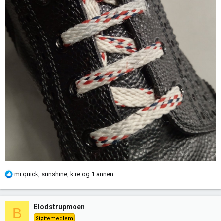
R
mr.quick
,
sunshine
,
kire
og 1 annen
e
a
k
Blodstrupmoen
B
s
Støttemedlem