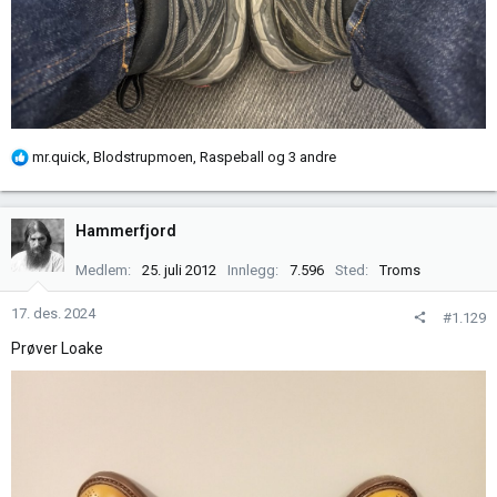
R
mr.quick
,
Blodstrupmoen
,
Raspeball
og 3 andre
e
a
k
Hammerfjord
s
j
Medlem
25. juli 2012
Innlegg
7.596
Sted
Troms
o
n
17. des. 2024
#1.129
e
Prøver Loake
r
: