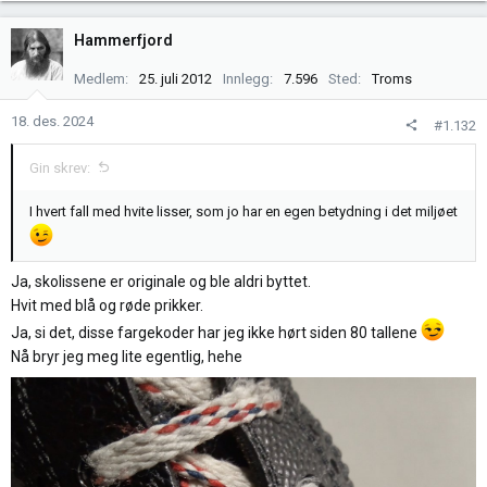
a
k
Hammerfjord
s
j
Medlem
25. juli 2012
Innlegg
7.596
Sted
Troms
o
n
18. des. 2024
#1.132
e
r
Gin skrev:
:
I hvert fall med hvite lisser, som jo har en egen betydning i det miljøet
Ja, skolissene er originale og ble aldri byttet.
Hvit med blå og røde prikker.
Ja, si det, disse fargekoder har jeg ikke hørt siden 80 tallene
Nå bryr jeg meg lite egentlig, hehe