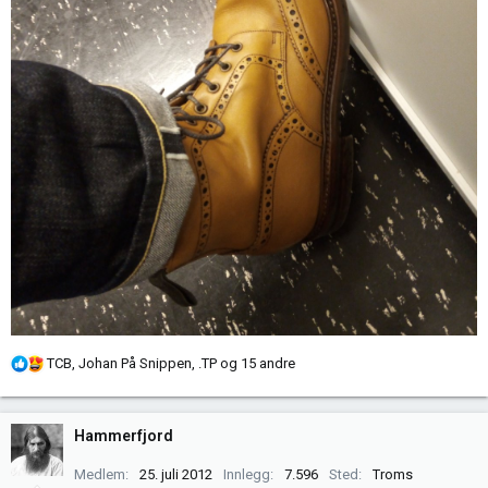
R
TCB
,
Johan På Snippen
,
.TP
og 15 andre
e
a
k
Hammerfjord
s
j
Medlem
25. juli 2012
Innlegg
7.596
Sted
Troms