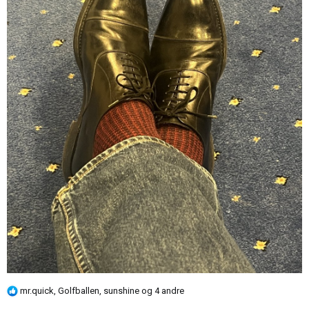
R
mr.quick
,
Golfballen
,
sunshine
og 4 andre
e