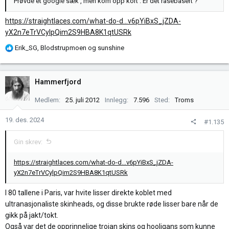
Prøvde et google sæk , men kom opp kort . Er det rasebasert ?
https://straightlaces.com/what-do-d...v6pYiBxS_jZDA-
yX2n7eTrVCylpQim2S9HBA8K1qtUSRk
R
Erik_SG
,
Blodstrupmoen
og
sunshine
e
a
k
Hammerfjord
s
j
Medlem
25. juli 2012
Innlegg
7.596
Sted
Troms
o
n
19. des. 2024
#1.135
e
r
Gin skrev:
:
https://straightlaces.com/what-do-d...v6pYiBxS_jZDA-
yX2n7eTrVCylpQim2S9HBA8K1qtUSRk
I 80 tallene i Paris, var hvite lisser direkte koblet med
ultranasjonaliste skinheads, og disse brukte røde lisser bare når de
gikk på jakt/tokt.
Også var det de opprinnelige trojan skins og hooligans som kunne