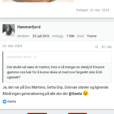
Redigert:
23. des. 2024
Hammerfjord
Medlem
25. juli 2012
Innlegg
7.596
Sted
Troms
23. des. 2024
#1.140
stourbillon skrev:
Det skulle vel være dr martins, hvis vi nå trenger en detalj til å kunne
gjemme oss bak for å kunne skeie ut med noe fargerikt uten å bli
uglesett?
Ja, det var på Doc Martens, Getta Grip, Solovair støvler og lignende.
Altså ingen generalisering på alle sko der
@Genta
R
Genta
e
a