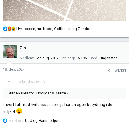
R
Hvalrossen
,
mr_frodo
,
Golfballen
og 7 andre
e
a
k
Gin
s
j
Medlem
27. aug. 2012
Innlegg
5.196
Sted
Ingensted
o
n
18. des. 2024
#1.131
e
r
Hammerfjord skrev:
:
Burde kalles for "Hooligan's Deluxe».
I hvert fall med hvite lisser, som jo har en egen betydning i det
miljøet
R
sunshine
,
UJU
og
Hammerfjord
e