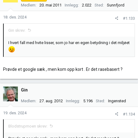
j
Medlem
20. mai 2011
Innlegg
2.022
Sted
Sunnfjord
o
n
18. des. 2024
#1.133
e
r
Gin skrev:
:
I hvert fall med hvite lisser, som jo har en egen betydning i det miljøet
Prøvde et google sæk , men kom opp kort . Er det rasebasert ?
Gin
Medlem
27. aug. 2012
Innlegg
5.196
Sted
Ingensted
19. des. 2024
#1.134
Blodstrupmoen skrev: