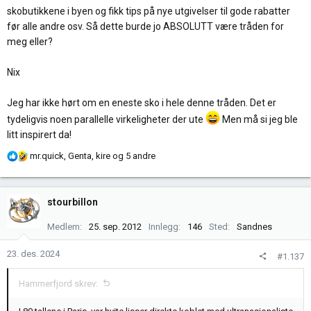
skobutikkene i byen og fikk tips på nye utgivelser til gode rabatter
før alle andre osv. Så dette burde jo ABSOLUTT være tråden for
meg eller?
Nix
Jeg har ikke hørt om en eneste sko i hele denne tråden. Det er
tydeligvis noen parallelle virkeligheter der ute
Men må si jeg ble
litt inspirert da!
R
mr.quick
,
Genta
,
kire
og 5 andre
e
a
k
stourbillon
s
j
Medlem
25. sep. 2012
Innlegg
146
Sted
Sandnes
o
n
23. des. 2024
#1.137
e
r
Hammerfjord skrev:
: