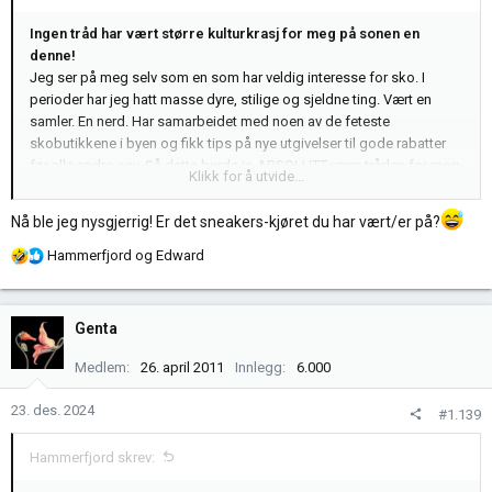
Ingen tråd har vært større kulturkrasj for meg på sonen en
denne!
Jeg ser på meg selv som en som har veldig interesse for sko. I
perioder har jeg hatt masse dyre, stilige og sjeldne ting. Vært en
samler. En nerd. Har samarbeidet med noen av de feteste
skobutikkene i byen og fikk tips på nye utgivelser til gode rabatter
før alle andre osv. Så dette burde jo ABSOLUTT være tråden for meg
Klikk for å utvide...
eller?
Nå ble jeg nysgjerrig! Er det sneakers-kjøret du har vært/er på?
Nix
R
Hammerfjord
og
Edward
Jeg har ikke hørt om en eneste sko i hele denne tråden. Det er
e
tydeligvis noen parallelle virkeligheter der ute
Men må si jeg ble
a
litt inspirert da!
k
Genta
s
j
Medlem
26. april 2011
Innlegg
6.000
o
n
23. des. 2024
#1.139
e
r
Hammerfjord skrev:
: