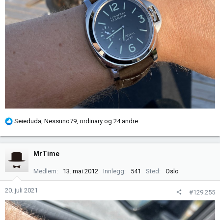
R
Seieduda
,
Nessuno79
,
ordinary
og 24 andre
e
a
k
MrTime
s
j
Medlem
13. mai 2012
Innlegg
541
Sted
Oslo
o
n
20. juli 2021
#129.255
e
r
: