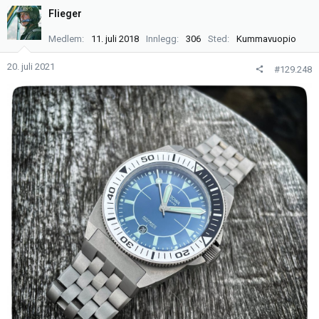
k
Flieger
s
j
Medlem
11. juli 2018
Innlegg
306
Sted
Kummavuopio
o
n
20. juli 2021
#129.248
e
r
: