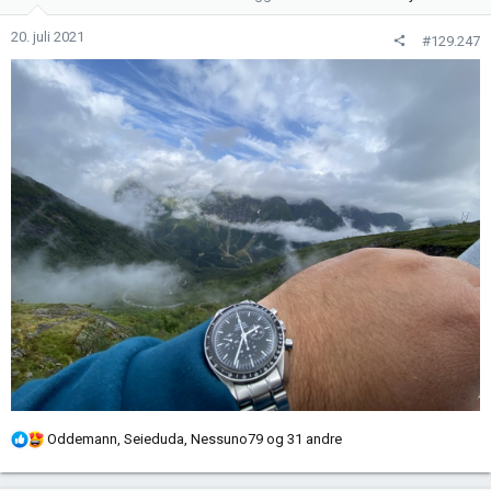
o
n
20. juli 2021
#129.247
e
r
:
R
Oddemann
,
Seieduda
,
Nessuno79
og 31 andre
e
a