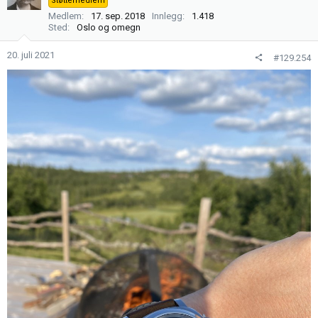
Støttemedlem
j
Medlem
17. sep. 2018
Innlegg
1.418
o
Sted
Oslo og omegn
n
e
20. juli 2021
#129.254
r
: