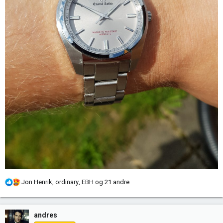
R
Jon Henrik
,
ordinary
,
EBH
og 21 andre
e
a
k
andres
s