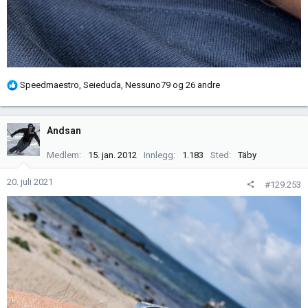
R
Speedmaestro
,
Seieduda
,
Nessuno79
og 26 andre
e
a
k
Andsan
s
j
Medlem
15. jan. 2012
Innlegg
1.183
Sted
Täby
o
n
20. juli 2021
#129.253
e
r
: