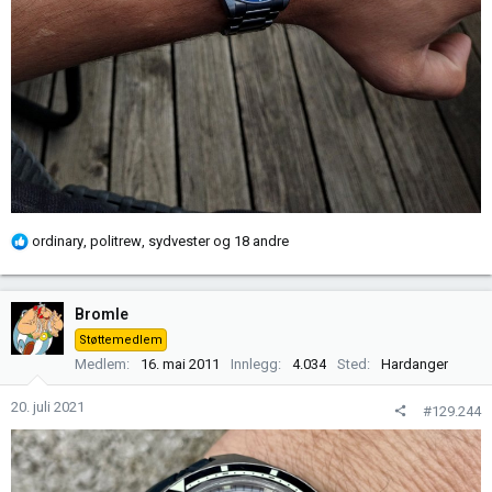
R
ordinary
,
politrew
,
sydvester
og 18 andre
e
a
k
Bromle
s
Støttemedlem
j
Medlem
16. mai 2011
Innlegg
4.034
Sted
Hardanger
o
n
20. juli 2021
#129.244
e
r
: