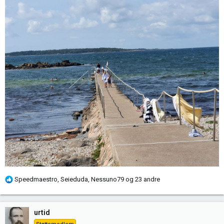
R
Speedmaestro
,
Seieduda
,
Nessuno79
og 23 andre
e
a
k
urtid
s