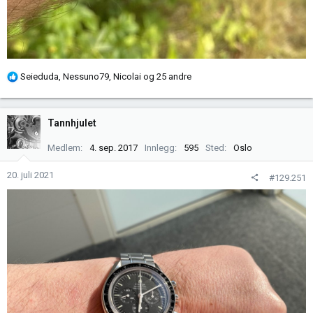
R
Seieduda
,
Nessuno79
,
Nicolai
og 25 andre
e
a
k
Tannhjulet
s
j
Medlem
4. sep. 2017
Innlegg
595
Sted
Oslo
o
n
20. juli 2021
#129.251
e
r
: