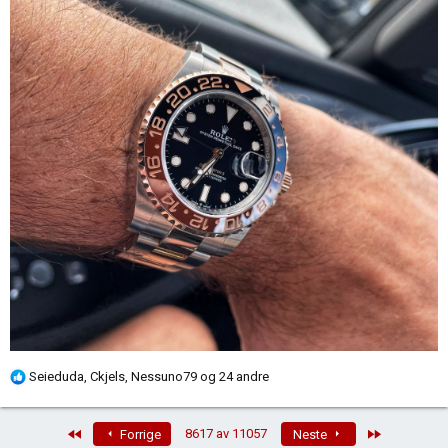
R
Seieduda
,
Ckjels
,
Nessuno79
og 24 andre
e
a
First
Last
8617 av 11057
Forrige
Neste
k