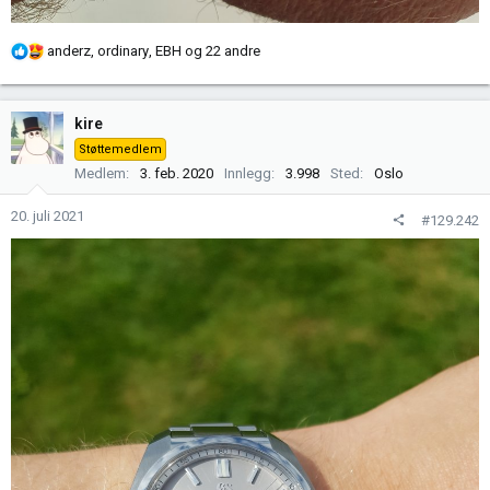
R
anderz
,
ordinary
,
EBH
og 22 andre
e
a
k
kire
s
Støttemedlem
j
Medlem
3. feb. 2020
Innlegg
3.998
Sted
Oslo
o
n
20. juli 2021
#129.242
e
r
: