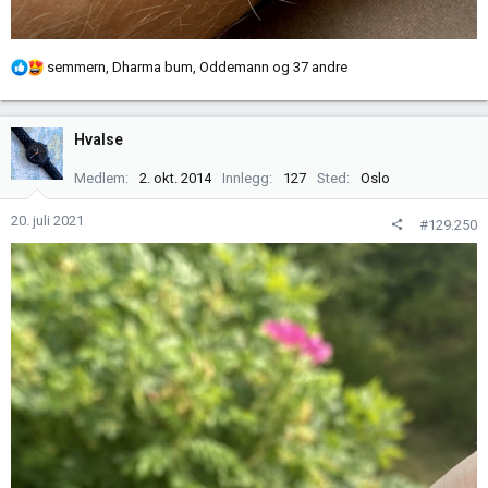
R
semmern
,
Dharma bum
,
Oddemann
og 37 andre
e
a
k
Hvalse
s
j
Medlem
2. okt. 2014
Innlegg
127
Sted
Oslo
o
n
20. juli 2021
#129.250
e
r
: