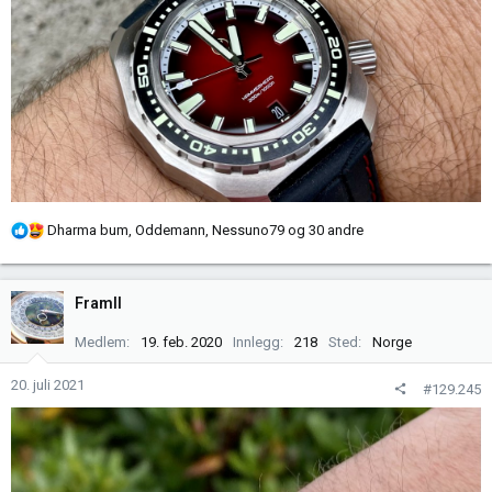
R
Dharma bum
,
Oddemann
,
Nessuno79
og 30 andre
e
a
k
FramII
s
j
Medlem
19. feb. 2020
Innlegg
218
Sted
Norge
o
n
20. juli 2021
#129.245
e
r
: