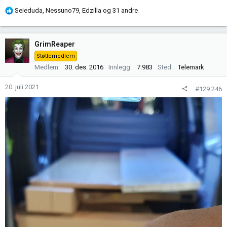
R
Seieduda
,
Nessuno79
,
Edzilla
og 31 andre
e
a
k
GrimReaper
s
Støttemedlem
j
Medlem
30. des. 2016
Innlegg
7.983
Sted
Telemark
o
n
20. juli 2021
#129.246
e
r
: