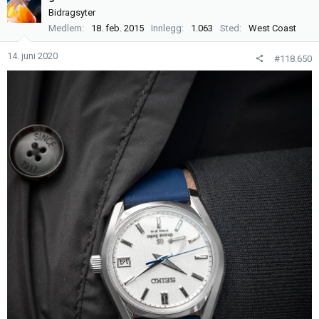
s
Bidragsyter
j
Medlem
18. feb. 2015
Innlegg
1.063
Sted
West Coast
o
n
14. juni 2020
#118.650
e
r
: