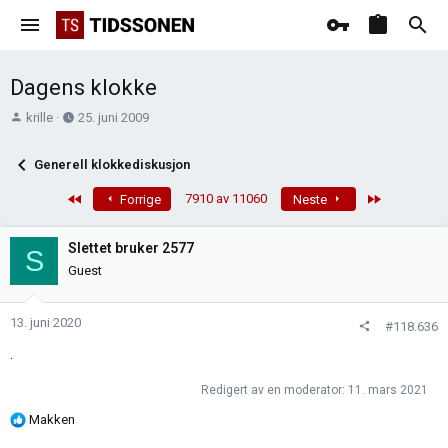
Dagens klokke
T
O
krille
25. juni 2009
r
p
å
p
Generell klokkediskusjon
d
r
s
e
First
Last
7910 av 11060
Forrige
Neste
t
t
a
t
Slettet bruker 2577
S
r
e
Guest
t
t
e
r
13. juni 2020
#118.636
.
Redigert av en moderator:
11. mars 2021
R
Makken
e