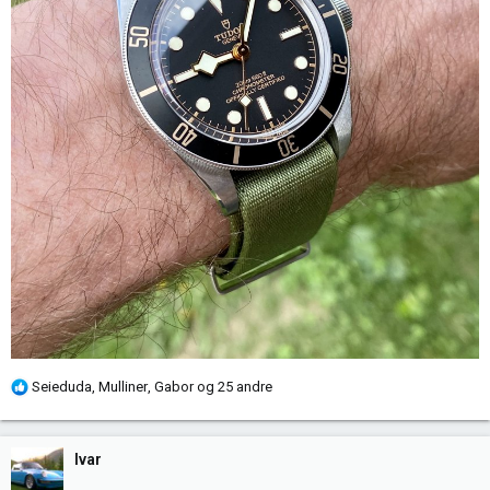
R
Seieduda
,
Mulliner
,
Gabor
og 25 andre
e
a
k
Ivar
s