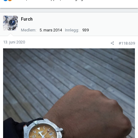
e
a
k
Furch
s
j
Medlem
5. mars 2014
Innlegg
939
o
n
13. juni 2020
#118.639
e
r
: