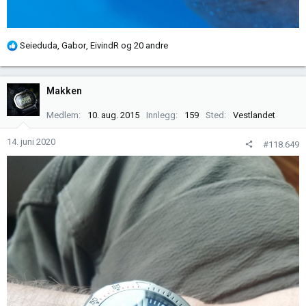
R
Seieduda
,
Gabor
,
EivindR
og 20 andre
e
a
k
Makken
s
j
Medlem
10. aug. 2015
Innlegg
159
Sted
Vestlandet
o
n
14. juni 2020
#118.649
e
r
: