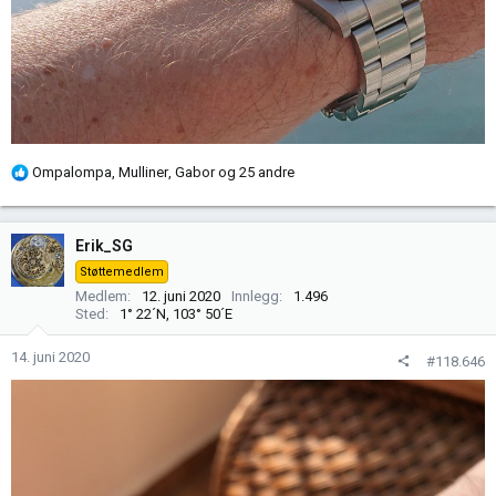
R
Ompalompa
,
Mulliner
,
Gabor
og 25 andre
e
a
k
Erik_SG
s
Støttemedlem
j
Medlem
12. juni 2020
Innlegg
1.496
o
Sted
1° 22´N, 103° 50´E
n
e
14. juni 2020
#118.646
r
: