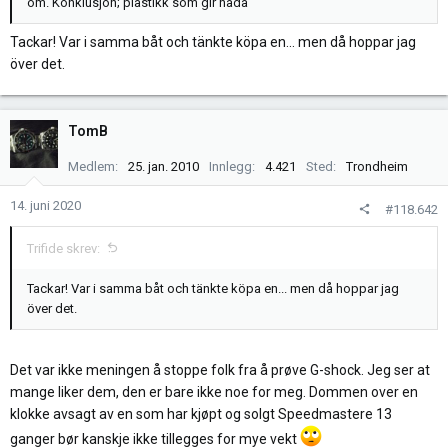
om. Konklusjon; plastikk som gir nada
Tackar! Var i samma båt och tänkte köpa en... men då hoppar jag
över det.
TomB
Medlem
25. jan. 2010
Innlegg
4.421
Sted
Trondheim
14. juni 2020
#118.642
Trifide skrev:
Tackar! Var i samma båt och tänkte köpa en... men då hoppar jag
över det.
Det var ikke meningen å stoppe folk fra å prøve G-shock. Jeg ser at
mange liker dem, den er bare ikke noe for meg. Dommen over en
klokke avsagt av en som har kjøpt og solgt Speedmastere 13
ganger bør kanskje ikke tillegges for mye vekt