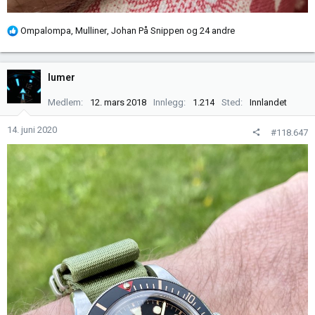
R
Ompalompa
,
Mulliner
,
Johan På Snippen
og 24 andre
e
a
k
lumer
s
j
Medlem
12. mars 2018
Innlegg
1.214
Sted
Innlandet
o
n
14. juni 2020
#118.647
e
r
: