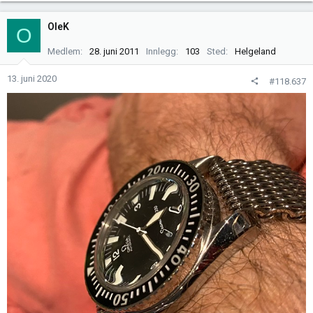
a
k
OleK
O
s
j
Medlem
28. juni 2011
Innlegg
103
Sted
Helgeland
o
n
13. juni 2020
#118.637
e
r
: