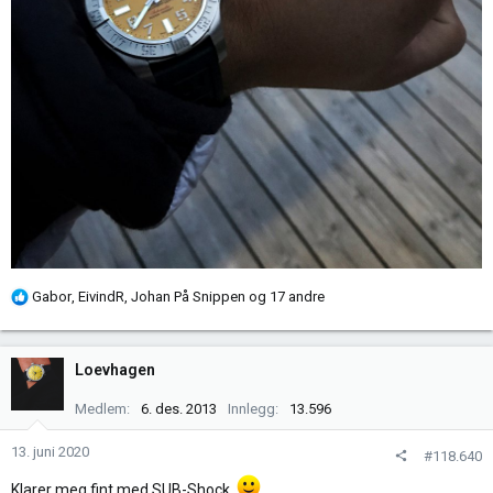
R
Gabor
,
EivindR
,
Johan På Snippen
og 17 andre
e
a
k
Loevhagen
s
j
Medlem
6. des. 2013
Innlegg
13.596
o
n
13. juni 2020
#118.640
e
Klarer meg fint med SUB-Shock.