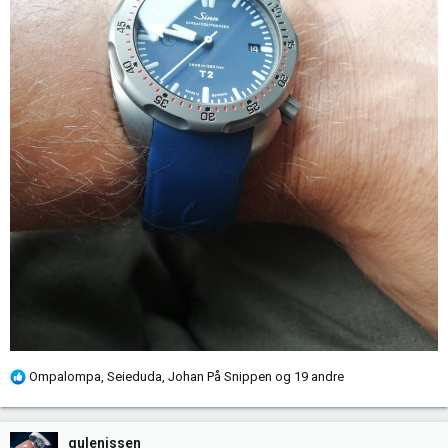
R
Ompalompa
,
Seieduda
,
Johan På Snippen
og 19 andre
e
a
k
gulenissen