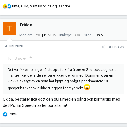
R
time
,
CJM
,
SantaMonica
og 3 andre
e
a
k
Trifide
T
s
j
Medlem
23. juni 2012
Innlegg
535
Sted
Oslo
o
n
14. juni 2020
#118.643
e
r
TomB skrev:
:
Det var ikke meningen å stoppe folk fra å prøve G-shock. Jeg ser at
mange liker dem, den er bare ikke noe for meg. Dommen over en
klokke avsagt av en som har kjøpt og solgt Speedmastere 13
ganger bør kanskje ikke tillegges for mye vekt
Ok da, beställer lika gott den gula med en gång och blir färdig med
det! Ps. En Speedmaster bör alla ha!
R
TomB
e
a