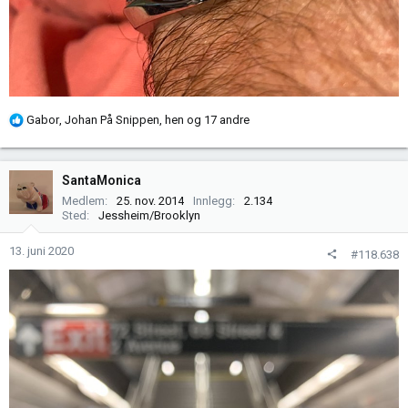
R
Gabor
,
Johan På Snippen
,
hen
og 17 andre
e
a
k
SantaMonica
s
Medlem
25. nov. 2014
Innlegg
2.134
j
Sted
Jessheim/Brooklyn
o
n
13. juni 2020
#118.638
e
r
: