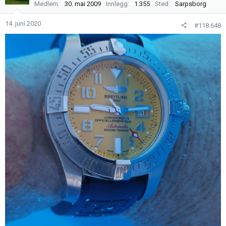
j
Medlem
30. mai 2009
Innlegg
1.355
Sted
Sarpsborg
o
n
14. juni 2020
#118.648
e
r
: