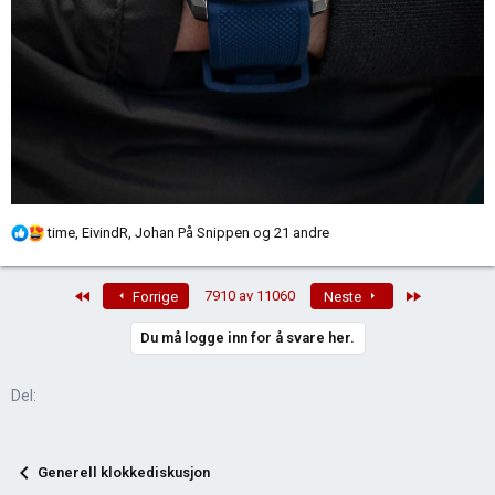
R
time
,
EivindR
,
Johan På Snippen
og 21 andre
e
a
First
Last
7910 av 11060
Forrige
Neste
k
s
Du må logge inn for å svare her.
j
o
n
Del:
e
r
:
Generell klokkediskusjon