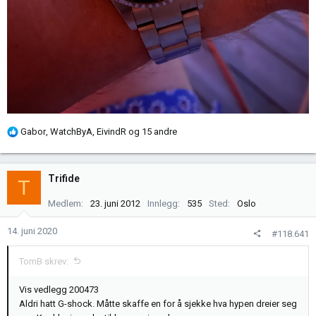
R
Gabor
,
WatchByA
,
EivindR
og 15 andre
e
a
k
Trifide
T
s
j
Medlem
23. juni 2012
Innlegg
535
Sted
Oslo
o
n
14. juni 2020
#118.641
e
r
TomB skrev:
:
Vis vedlegg 200473
Aldri hatt G-shock. Måtte skaffe en for å sjekke hva hypen dreier seg