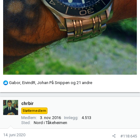
R
Gabor
,
EivindR
,
Johan På Snippen
og 21 andre
e
a
k
chrbir
s
Støttemedlem
j
Medlem
3. nov. 2016
Innlegg
4.513
o
Sted
Nord i Tåkeheimen
n
e
14. juni 2020
#118.645
r