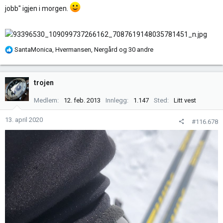
jobb" igjen i morgen.
:
R
SantaMonica
,
Hvermansen
,
Nergård
og 30 andre
e
a
k
trojen
s
j
Medlem
12. feb. 2013
Innlegg
1.147
Sted
Litt vest
o
n
13. april 2020
#116.678
e
r
: