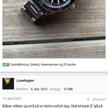
R
SantaMonica
,
Steiniz
,
Hvermansen
og 33 andre
e
a
k
Loevhagen
s
j
Medlem
6. des. 2013
Innlegg
13.588
o
n
13. april 2020
#116.677
e
Blåser stikker og strå på en delvis solfylt dag. Skal bli kjekt å "gå på
r