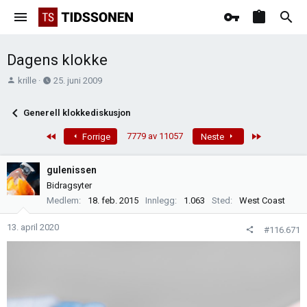
Dagens klokke
T
O
krille
25. juni 2009
r
p
å
p
Generell klokkediskusjon
d
r
s
e
First
Last
7779 av 11057
Forrige
Neste
t
t
a
t
gulenissen
r
e
Bidragsyter
t
t
Medlem
18. feb. 2015
Innlegg
1.063
Sted
West Coast
e
r
13. april 2020
#116.671