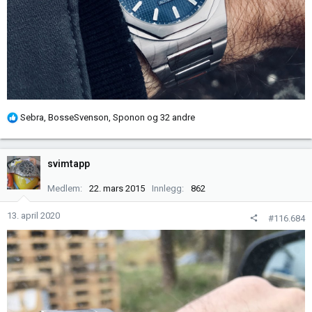
R
Sebra
,
BosseSvenson
,
Sponon
og 32 andre
e
a
k
svimtapp
s
j
Medlem
22. mars 2015
Innlegg
862
o
n
13. april 2020
#116.684
e
r
: