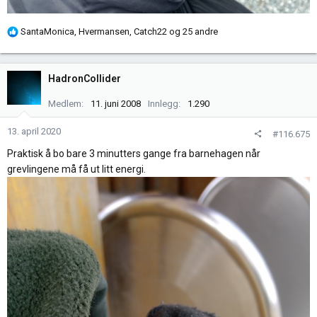
R
SantaMonica
,
Hvermansen
,
Catch22
og 25 andre
e
a
k
HadronCollider
s
j
Medlem
11. juni 2008
Innlegg
1.290
o
n
13. april 2020
#116.675
e
Praktisk å bo bare 3 minutters gange fra barnehagen når
r
grevlingene må få ut litt energi.
: