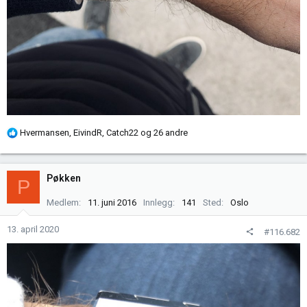
R
Hvermansen
,
EivindR
,
Catch22
og 26 andre
e
a
k
Pøkken
P
s
j
Medlem
11. juni 2016
Innlegg
141
Sted
Oslo
o
n
13. april 2020
#116.682
e
r
: