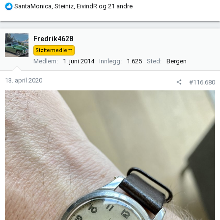
R
SantaMonica
,
Steiniz
,
EivindR
og 21 andre
e
a
k
Fredrik4628
s
Støttemedlem
j
Medlem
1. juni 2014
Innlegg
1.625
Sted
Bergen
o
n
13. april 2020
#116.680
e
r
: