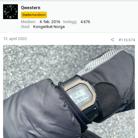
k
Qwestern
s
Støttemedlem
j
Medlem
4. feb. 2016
Innlegg
4.676
o
Sted
Kongeriket Norge
n
e
13. april 2020
#116.674
r
: