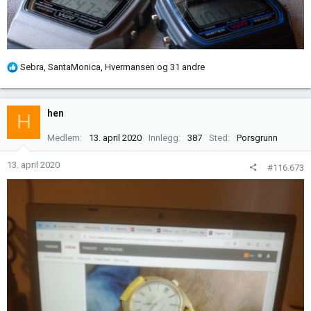
R
Sebra
,
SantaMonica
,
Hvermansen
og 31 andre
e
a
k
hen
H
s
j
Medlem
13. april 2020
Innlegg
387
Sted
Porsgrunn
o
n
13. april 2020
#116.673
e
r
: