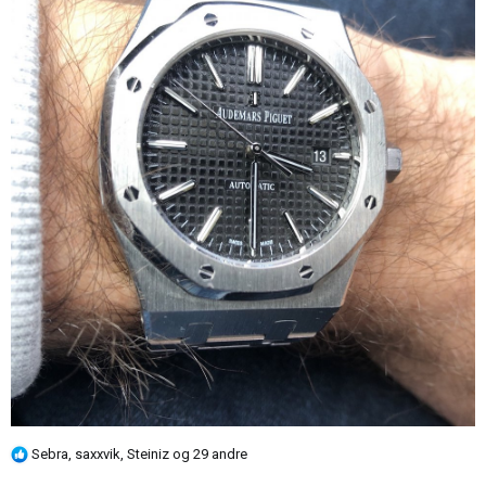
R
Sebra
,
saxxvik
,
Steiniz
og 29 andre
e