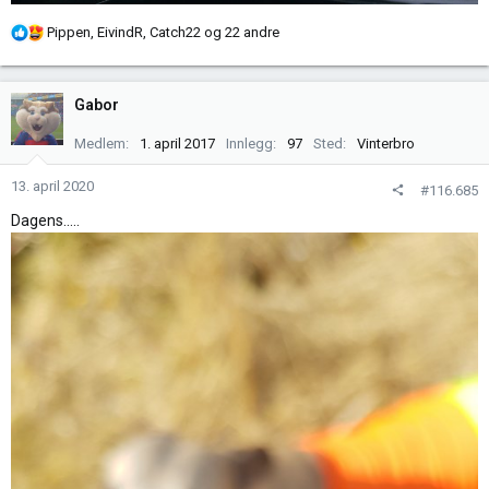
R
Pippen
,
EivindR
,
Catch22
og 22 andre
e
a
k
Gabor
s
j
Medlem
1. april 2017
Innlegg
97
Sted
Vinterbro
o
n
13. april 2020
#116.685
e
Dagens.....
r
: