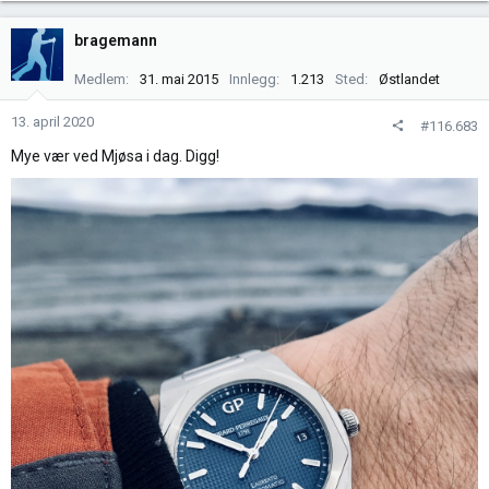
a
k
bragemann
s
j
Medlem
31. mai 2015
Innlegg
1.213
Sted
Østlandet
o
n
13. april 2020
#116.683
e
Mye vær ved Mjøsa i dag. Digg!
r
: