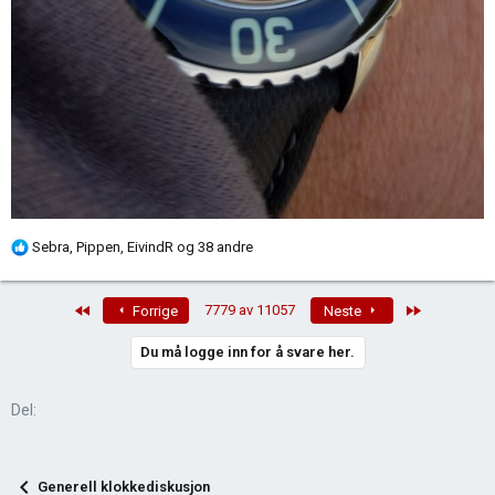
R
Sebra
,
Pippen
,
EivindR
og 38 andre
e
a
First
Last
7779 av 11057
Forrige
Neste
k
s
Du må logge inn for å svare her.
j
o
n
Del:
e
r
:
Generell klokkediskusjon