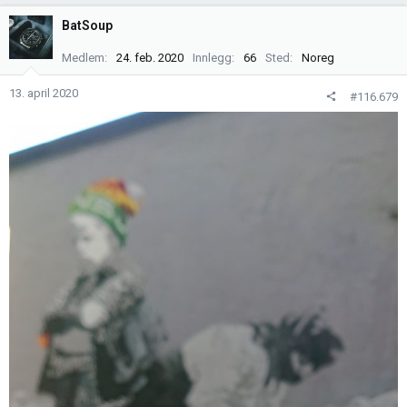
a
k
BatSoup
s
j
Medlem
24. feb. 2020
Innlegg
66
Sted
Noreg
o
n
13. april 2020
#116.679
e
r
: