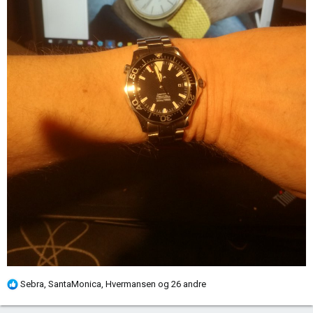
R
Sebra
,
SantaMonica
,
Hvermansen
og 26 andre
e
a