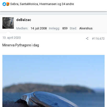
R
Sebra
,
SantaMonica
,
Hvermansen
og 34 andre
e
a
k
deBalzac
s
j
Medlem
14. juli 2008
Innlegg
859
Sted
Akershus
o
n
13. april 2020
#116.672
e
Minerva Pythagore i dag
r
: