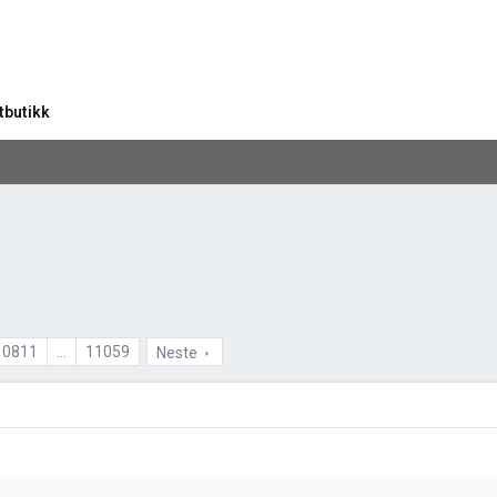
tbutikk
10811
…
11059
Neste