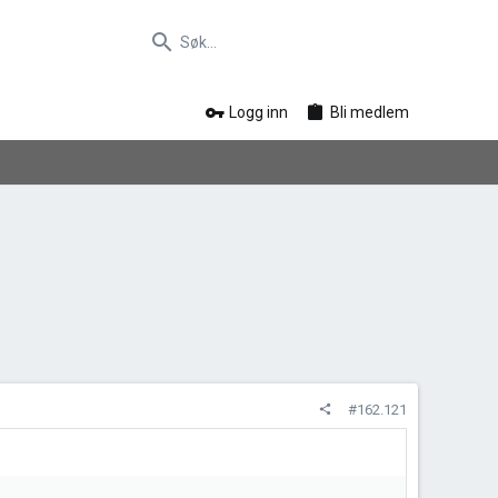
Logg inn
Bli medlem
#162.121