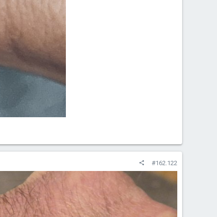
#162.122