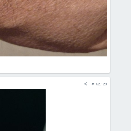
#162.123