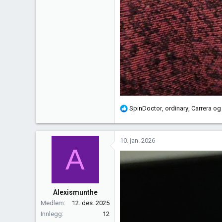
R
SpinDoctor
,
ordinary
,
Carrera
og 
e
a
k
10. jan. 2026
A
s
j
o
n
e
Alexismunthe
r
Medlem
12. des. 2025
:
Innlegg
12