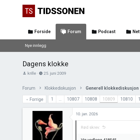
Forside
Forum
Podcast
Net
Nye innlegg
Dagens klokke
T
O
krille
25. juni 2009
r
p
å
p
Forum
Klokkediskusjon
Generell klokkediskusjon
d
r
s
e
1
…
10807
10808
10809
10810
Forrige
t
t
a
t
10. jan. 2026
r
e
t
t
Rød skrev:
e
r
Vis vedlegg 418545