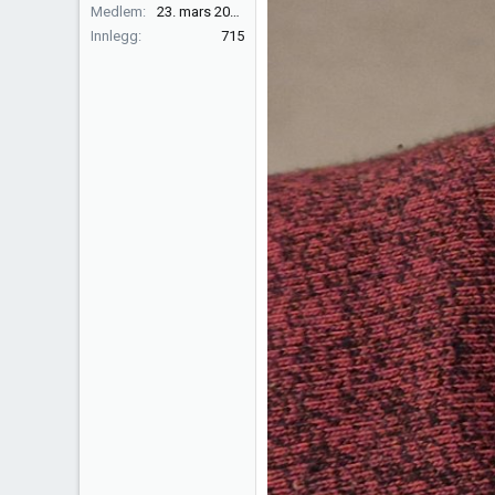
Medlem
23. mars 2010
:
Innlegg
715