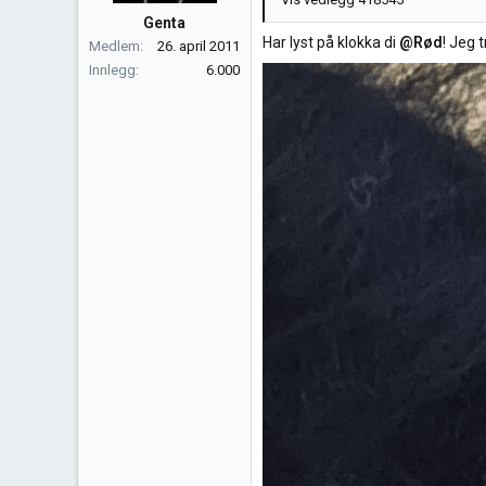
Genta
Har lyst på klokka di
@Rød
! Jeg 
Medlem
26. april 2011
Innlegg
6.000