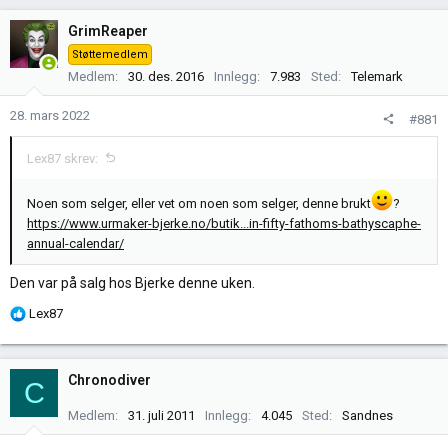
GrimReaper
Støttemedlem
Medlem
30. des. 2016
Innlegg
7.983
Sted
Telemark
28. mars 2022
#881
Lex87 skrev:
Noen som selger, eller vet om noen som selger, denne brukt
?
https://www.urmaker-bjerke.no/butik...in-fifty-fathoms-bathyscaphe-
annual-calendar/
Den var på salg hos Bjerke denne uken.
R
Lex87
e
a
k
Chronodiver
C
s
j
Medlem
31. juli 2011
Innlegg
4.045
Sted
Sandnes
o