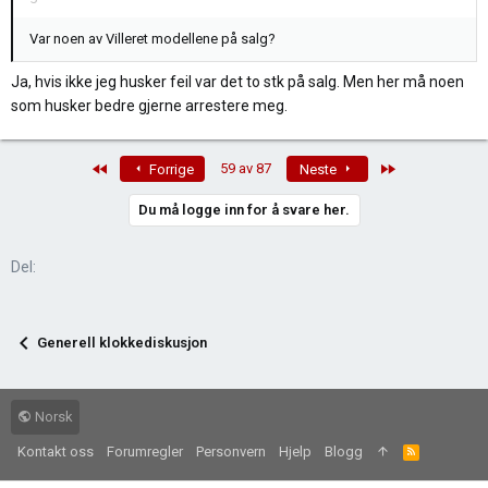
Var noen av Villeret modellene på salg?
Ja, hvis ikke jeg husker feil var det to stk på salg. Men her må noen
som husker bedre gjerne arrestere meg.
First
Last
59 av 87
Forrige
Neste
Du må logge inn for å svare her.
Del:
Generell klokkediskusjon
Norsk
Kontakt oss
Forumregler
Personvern
Hjelp
Blogg
R
S
S