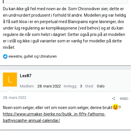
Du kan ikke gå feil med noen av de. Som Chronodiver sier, dette er
en undrvurdert produsent i forhold til andre. Modellen jeg var heldig
å få satt kloa i er en perpetual med Blancpains egne løsninger, dvs
under lug regulering av komplikasjonene (ved behov) og at du kan
regulere de når som helst i døgnet. Setter også pris på at modellen
er i stål og ikke i gull varianter som er vanlig for modeller på dette
nivået.
R
ewestre
,
gullet
og
Utinaturen
e
a
k
Lex87
L
s
j
Medlem
28. mars 2022
Innlegg
3
Sted
Oslo
o
n
28. mars 2022
#880
e
Noen som selger, eller vet om noen som selger, denne brukt
?
r
https://www.urmaker-bjerke.no/butik...in-fifty-fathoms-
:
bathyscaphe-annual-calendar/