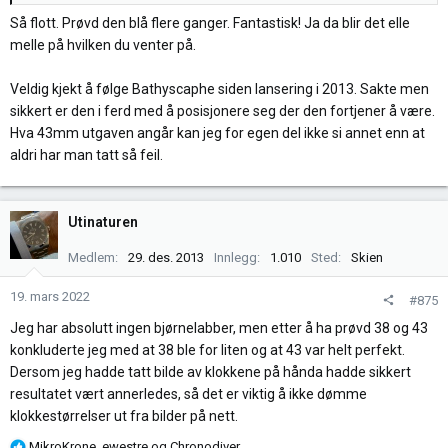
Så flott. Prøvd den blå flere ganger. Fantastisk! Ja da blir det elle
melle på hvilken du venter på.
Veldig kjekt å følge Bathyscaphe siden lansering i 2013. Sakte men
sikkert er den i ferd med å posisjonere seg der den fortjener å være.
Hva 43mm utgaven angår kan jeg for egen del ikke si annet enn at
aldri har man tatt så feil.
Utinaturen
Medlem
29. des. 2013
Innlegg
1.010
Sted
Skien
19. mars 2022
#875
Jeg har absolutt ingen bjørnelabber, men etter å ha prøvd 38 og 43
konkluderte jeg med at 38 ble for liten og at 43 var helt perfekt.
Dersom jeg hadde tatt bilde av klokkene på hånda hadde sikkert
resultatet vært annerledes, så det er viktig å ikke dømme
klokkestørrelser ut fra bilder på nett.
R
MikroKrone
,
ewestre
og
Chronodiver