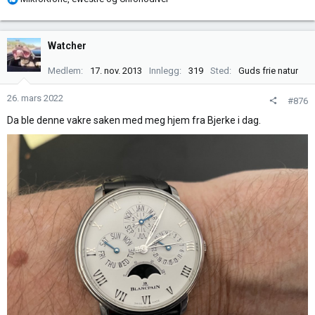
e
a
k
Watcher
s
j
Medlem
17. nov. 2013
Innlegg
319
Sted
Guds frie natur
o
n
26. mars 2022
#876
e
Da ble denne vakre saken med meg hjem fra Bjerke i dag.
r
: