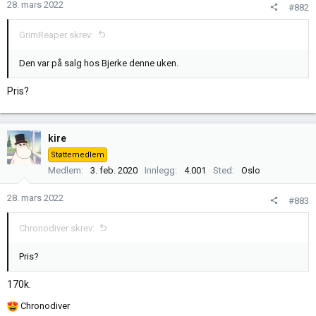
n
28. mars 2022
#882
e
r
GrimReaper skrev:
:
Den var på salg hos Bjerke denne uken.
Pris?
kire
Støttemedlem
Medlem
3. feb. 2020
Innlegg
4.001
Sted
Oslo
28. mars 2022
#883
Chronodiver skrev:
Pris?
170k.
R
Chronodiver