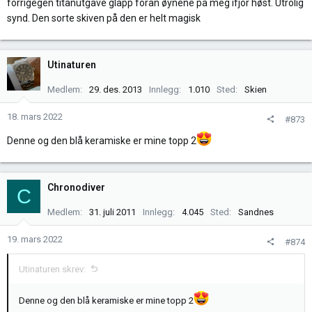
forrigegen titanutgave glapp foran øynene på meg ifjor høst. Utrolig
synd. Den sorte skiven på den er helt magisk
Utinaturen
Medlem
29. des. 2013
Innlegg
1.010
Sted
Skien
18. mars 2022
#873
Denne og den blå keramiske er mine topp 2
Chronodiver
C
Medlem
31. juli 2011
Innlegg
4.045
Sted
Sandnes
19. mars 2022
#874
Utinaturen skrev:
Denne og den blå keramiske er mine topp 2