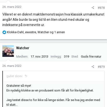
o
n
26. mars 2022
#878
e
Villeret er en diskret maktdemonstrasjon hva klassisk urmakerkunst
r
angår! Alle burde ta seg tid til en liten stund med okular og
:
indeksene på overnevnte ur.
R
Klokke-Dahl
,
ewestre
,
Watcher
og 1 annen
e
a
k
Watcher
s
j
Medlem
17. nov. 2013
Innlegg
319
Sted
Guds frie natur
o
n
26. mars 2022
#879
e
r
gullet skrev:
:
Gratulerer så mye!
En nydelig klokke av en produsent som får alt for lite kjærlighet.
Jeg testet disse to for ikke så lenge siden. Får se hva jeg ender med
til slutt…