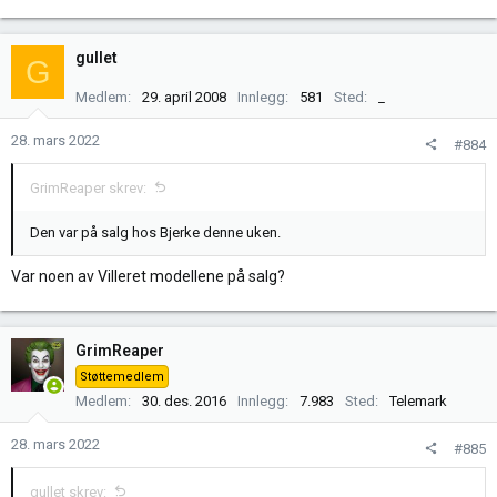
e
a
k
gullet
G
s
j
Medlem
29. april 2008
Innlegg
581
Sted
_
o
n
28. mars 2022
#884
e
r
GrimReaper skrev:
:
Den var på salg hos Bjerke denne uken.
Var noen av Villeret modellene på salg?
GrimReaper
Støttemedlem
Medlem
30. des. 2016
Innlegg
7.983
Sted
Telemark
28. mars 2022
#885
gullet skrev: