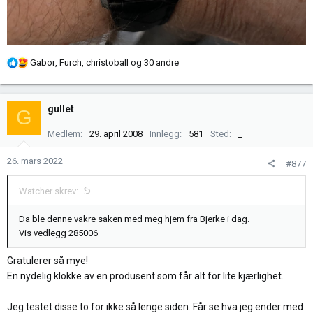
R
Gabor
,
Furch
,
christoball
og 30 andre
e
a
k
gullet
G
s
j
Medlem
29. april 2008
Innlegg
581
Sted
_
o
n
26. mars 2022
#877
e
r
Watcher skrev:
:
Da ble denne vakre saken med meg hjem fra Bjerke i dag.
Vis vedlegg 285006
Gratulerer så mye!
En nydelig klokke av en produsent som får alt for lite kjærlighet.
Jeg testet disse to for ikke så lenge siden. Får se hva jeg ender med