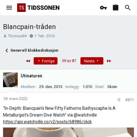
Blancpain-tråden
T
O
Thomas84
7. feb. 2016
r
p
å
p
Generell klokkediskusjon
d
r
s
e
First
Last
59 av 87
Forrige
Neste
t
t
a
t
Utinaturen
r
e
t
t
Medlem
29. des. 2013
Innlegg
1.010
Sted
Skien
e
r
18. mars 2022
#871
“In-Depth: Blancpain's New Fifty Fathoms Bathyscaphe Is A
Metallurgist's Dream Dive Watch” via @watchville
https://api.watchville.co/v2/posts/68986/click