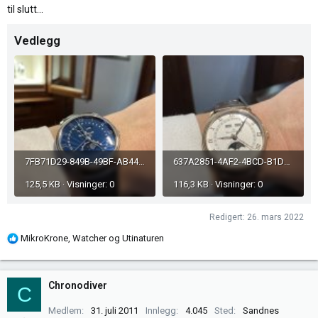
til slutt…
Vedlegg
7FB71D29-849B-49BF-AB44-8340A9C78E2F.jpeg
637A2851-4AF2-4BCD-B1DB-4A8CF4D47EA0.jpeg
125,5 KB · Visninger: 0
116,3 KB · Visninger: 0
Redigert:
26. mars 2022
R
MikroKrone
,
Watcher
og
Utinaturen
e
a
k
Chronodiver
C
s
j
Medlem
31. juli 2011
Innlegg
4.045
Sted
Sandnes