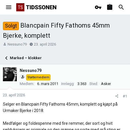
Blancpain Fifty Fathoms 45mm
Solgt
Bjerke, komplett
T
O
Nessuno79
23. april 2026
r
p
å
p
Marked – klokker
d
r
s
e
Nessuno79
t
t
Støttemedlem
a
t
Medlem
6. mars 2011
Innlegg
3.363
Sted
Asker
r
e
t
t
23. april 2026
e
#1
r
Selger en Blancpain Fifty Fathoms 45mm, komplett og kjøpt på
Urmaker Bjerke i 2018.
Medfølger og foldespenne med fire remmer, der sort og hvit
seilduksrem er originale og den grønne og sorte med grå sting er