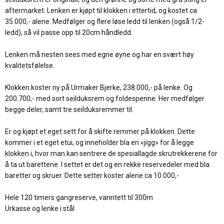
aftermarket. Lenken er kjøpt til klokken i ettertid, og kostet ca
35.000,- alene. Medfølger og flere løse ledd til lenken (også 1/2-
ledd), så vil passe opp til 20cm håndledd.
Lenken må nesten sees med egne øyne og har en svært høy
kvalitetsfølelse.
Klokken koster ny på Urmaker Bjerke, 238.000,- på lenke. Og
200.700,- med sort seilduksrem og foldespenne. Her medfølger
begge deler, samt tre seilduksremmer til.
Er og kjøpt et eget sett for å skifte remmer på klokken. Dette
kommer i et eget etui, og inneholder bla en «jigg» for å legge
klokken i, hvor man kan sentrere de spesiallagde skrutrekkerene for
å ta ut barettene. I settet er det og en rekke reservedeler med bla
baretter og skruer. Dette setter koster alene ca 10.000,-
Hele 120 timers gangreserve, vanntett til 300m
Urkasse og lenke i stål