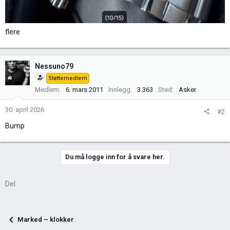
flere
Nessuno79
Støttemedlem
Medlem
6. mars 2011
Innlegg
3.363
Sted
Asker
30. april 2026
#2
Bump
Du må logge inn for å svare her.
Del:
Marked – klokker