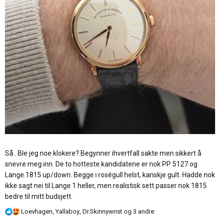
Så.. Ble jeg noe klokere? Begynner ihvertfall sakte men sikkert å
snevre meg inn. De to hotteste kandidatene er nok PP 5127 og
Lange 1815 up/down. Begge i roségull helst, kanskje gult. Hadde nok
ikke sagt nei til Lange 1 heller, men realistisk sett passer nok 1815
bedre til mitt budsjett.
R
Loevhagen
,
Yallaboy
,
Dr.Skinnywrist
og 3 andre