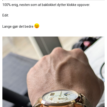
Klokken hadde vært på håndleddet ditt i noen sekunder og var da
100% enig, nesten som at baklokket dytter klokke oppover.
ikke mer jomfru.
Ferdigsnakka
Edit:
Lange gjør det bedre