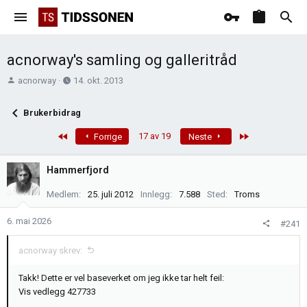
acnorway's samling og galleritråd
T
O
acnorway
14. okt. 2013
r
p
å
p
Brukerbidrag
d
r
s
e
First
Last
17 av 19
Forrige
Neste
t
t
a
t
Hammerfjord
r
e
t
t
Medlem
25. juli 2012
Innlegg
7.588
Sted
Troms
e
r
6. mai 2026
#241
acnorway skrev:
Takk! Dette er vel baseverket om jeg ikke tar helt feil:
Vis vedlegg 427733