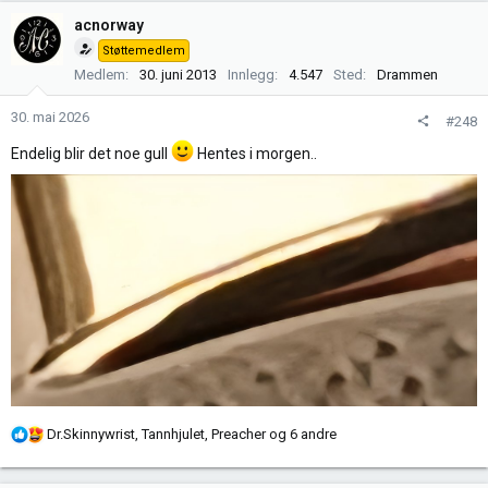
k
acnorway
s
Støttemedlem
j
Medlem
30. juni 2013
Innlegg
4.547
Sted
Drammen
o
n
30. mai 2026
#248
e
r
Endelig blir det noe gull
Hentes i morgen..
:
R
Dr.Skinnywrist
,
Tannhjulet
,
Preacher
og 6 andre
e
a