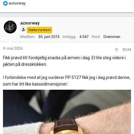
R
acnorway
e
a
k
acnorway
s
Støttemedlem
j
Medlem
30. juni 2013
Innlegg
4.547
Sted
Drammen
o
n
9. mai 2026
#244
e
r
Fikk prøvd litt forskjellig snacks på armen i dag. Et lite steg videre i
:
jakten på dressklokken.
I forbindelse med at jeg vurderer PP 5127 fikk jeg i dag prøvd denne,
som har litt like kassedimensjoner: