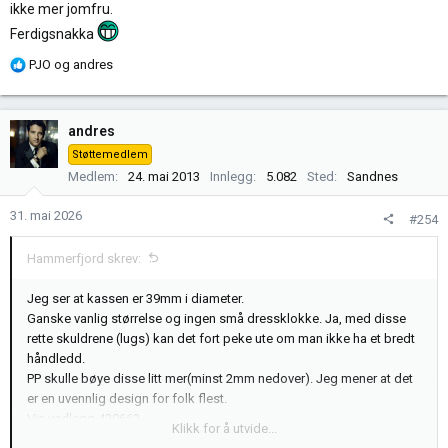
ikke mer jomfru.
Ferdigsnakka
R
PJO
og
andres
e
a
k
andres
s
Støttemedlem
j
Medlem
24. mai 2013
Innlegg
5.082
Sted
Sandnes
o
n
31. mai 2026
#254
e
r
Hammerfjord skrev:
:
Jeg ser at kassen er 39mm i diameter.
Ganske vanlig størrelse og ingen små dressklokke. Ja, med disse
rette skuldrene (lugs) kan det fort peke ute om man ikke ha et bredt
håndledd.
PP skulle bøye disse litt mer(minst 2mm nedover). Jeg mener at det
er en uvennlig design for folk flest.
Vis vedlegg 429662
Klikk for å utvide...
Men at remen ble ikke bøyd betyr lite.