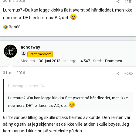
30. mai 2026
#251
e
Luremus? «Du kan legge klokka flatt øverst på håndleddet, men ikke
r
noe mer». DET, er luremus-AD, det.
:
R
Bgo80
e
a
k
acnorway
s
Støttemedlem
j
Medlem
30. juni 2013
Innlegg
4.547
Sted
Drammen
o
n
31. mai 2026
#252
e
r
Loevhagen skrev:
:
Luremus? «Du kan legge klokka flatt øverst på håndleddet, men ikke
noe mer». DET, er luremus-AD, det.
6119 var bestilling og skulle straks hentes av kunde. Den remen var
så ny og stiv at jeg skjønner at de ikke ville at den skulle bøyes. Jeg
kom uansett ikke inn på venteliste på den.