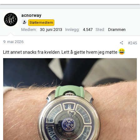
e
a
k
acnorway
s
Støttemedlem
j
Medlem
30. juni 2013
Innlegg
4.547
Sted
Drammen
o
n
9. mai 2026
#245
e
r
Litt annet snacks fra kvelden. Lett å gjette hvem jeg møtte
: