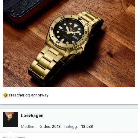
R
Preacher
og
acnorway
e
a
k
Loevhagen
s
j
Medlem
6. des. 2013
Innlegg
13.588
o
n