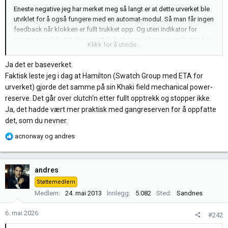
Eneste negative jeg har merket meg så langt er at dette urverket ble
utviklet for å også fungere med en automat-modul. Så man får ingen
feedback når klokken er fullt trukket opp. Og uten indikator for
gangreserve blir det da en gjettelek. Hvis man kjenner godt etter kan
Klikk for å utvide...
man kjenne et lite klikk når fjæra slipper.
Ja det er baseverket.
Faktisk leste jeg i dag at Hamilton (Swatch Group med ETA for
urverket) gjorde det samme på sin Khaki field mechanical power-
reserve. Det går over clutch'n etter fullt opptrekk og stopper ikke.
Ja, det hadde vært mer praktisk med gangreserven for å oppfatte
det, som du nevner.
R
acnorway
og
andres
e
a
k
andres
s
Støttemedlem
j
Medlem
24. mai 2013
Innlegg
5.082
Sted
Sandnes
o
n
6. mai 2026
#242
e
r