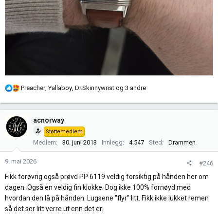
R
Preacher
,
Yallaboy
,
Dr.Skinnywrist
og 3 andre
e
a
k
acnorway
s
Støttemedlem
j
Medlem
30. juni 2013
Innlegg
4.547
Sted
Drammen
o
n
9. mai 2026
#246
e
r
Fikk forøvrig også prøvd PP 6119 veldig forsiktig på hånden her om
:
dagen. Også en veldig fin klokke. Dog ikke 100% fornøyd med
hvordan den lå på hånden. Lugsene "flyr" litt. Fikk ikke lukket remen
så det ser litt verre ut enn det er.