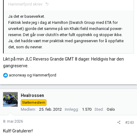
Hammerfjord skrev:
:
Ja det er baseverket.
Faktisk leste jeg i dag at Hamilton (Swatch Group med ETA for
urverket) gjorde det samme på sin Khaki field mechanical power-
reserve. Det går over clutch'n etter fullt opptrekk og stopper ikke.
Ja, det hadde vært mer praktisk med gangreserven for å oppfatte
det, som du nevner.
Likt på min JLC Reverso Grande GMT 8 dager. Heldigvis har den
gangreserve.
R
acnorway
og
Hammerfjord
e
a
k
Hvalrossen
s
Støttemedlem
j
Medlem
25. feb. 2012
Innlegg
1.570
Sted
Oslo
o
n
8. mai 2026
#243
e
r
Kult! Gratulerer!
: