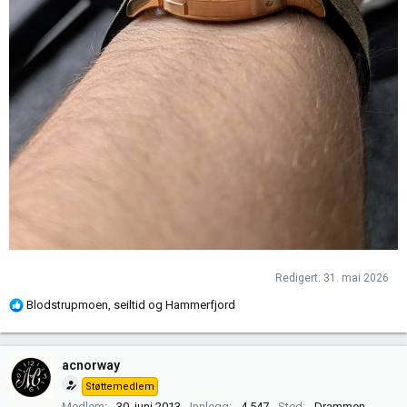
Redigert:
31. mai 2026
R
Blodstrupmoen
,
seiltid
og
Hammerfjord
e
a
k
acnorway
s
Støttemedlem
j
Medlem
30. juni 2013
Innlegg
4.547
Sted
Drammen