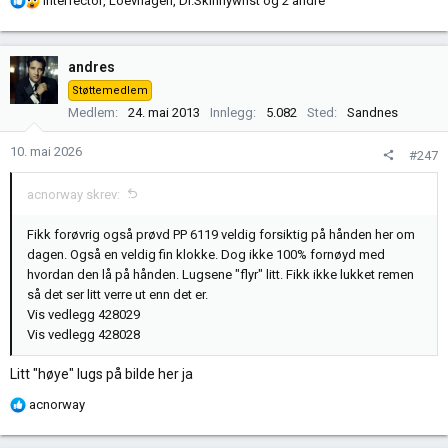
Interfector
,
Loevhagen
,
Dr.Skinnywrist
og 2 andre
e
a
k
andres
s
Støttemedlem
j
Medlem
24. mai 2013
Innlegg
5.082
Sted
Sandnes
o
n
10. mai 2026
#247
e
r
acnorway skrev:
:
Fikk forøvrig også prøvd PP 6119 veldig forsiktig på hånden her om
dagen. Også en veldig fin klokke. Dog ikke 100% fornøyd med
hvordan den lå på hånden. Lugsene "flyr" litt. Fikk ikke lukket remen
så det ser litt verre ut enn det er.
Vis vedlegg 428029
Vis vedlegg 428028
Litt "høye" lugs på bilde her ja
R
acnorway
e
a