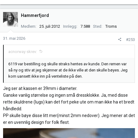
Hammerfjord
Medlem
25. juli 2012
Innlegg
7.588
Sted
Troms
31. mai 2026
#253
acnorway skrev:
6119 var bestilling og skulle straks hentes av kunde. Den remen var
så ny og stiv at jeg skjønner at de ikke ville at den skulle bøyes. Jeg
kom uansett ikke inn på venteliste på den.
Jeg ser at kassen er 39mm i diameter.
Ganske vanlig størrelse og ingen små dressklokke. Ja, med disse
rette skuldrene (lugs) kan det fort peke ute om man ikke ha et bredt
håndledd.
PP skulle bøye disse litt mer(minst 2mm nedover). Jeg mener at det
er en uvennlig design for folk flest.