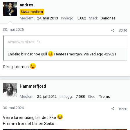
k
andres
s
Støttemedlem
j
Medlem
24. mai 2013
Innlegg
5.082
Sted
Sandnes
o
n
30. mai 2026
#249
e
r
acnorway skrev:
:
Endelig blir det noe gull
Hentes i morgen..
Vis vedlegg 429621
Deilig luremus
Hammerfjord
Medlem
25. juli 2012
Innlegg
7.588
Sted
Troms
30. mai 2026
#250
Verre luremusing blir det ikke
Hmmm tror det blir en Seiko....