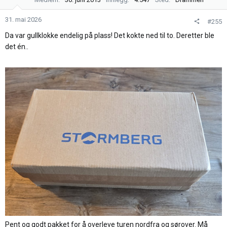
o
n
31. mai 2026
#255
e
r
Da var gullklokke endelig på plass! Det kokte ned til to. Deretter ble
:
det én..
Pent og godt pakket for å overleve turen nordfra og sørover. Må