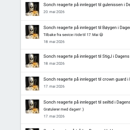
Sonch
reagerte på innlegget til gulenissen i
De
20. mai 2026
Sonch
reagerte på innlegget til Bøygen i
Dage
Tilbake fra sevice i tide til 17. Mai 😃
18. mai 2026
Sonch
reagerte på innlegget til StigJ i
Dagens 
18. mai 2026
Sonch
reagerte på innlegget til crown guard i
17. mai 2026
Sonch
reagerte på innlegget til seiltid i
Dagens
Gratulerer med dagen! :)
17. mai 2026