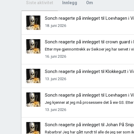
Siste aktivitet
Innlegg
Om
Sonch
reagerte på innlegget til Loevhagen i
V
18. juni 2026
Sonch
reagerte på innlegget til crown guard i
Etter mye gjennomtrekk av Seikoer jeg har servet i vin
16. juni 2026
Sonch
reagerte på innlegget til Klokkegutt i
Vi
13. juni 2026
Sonch
reagerte på innlegget til Loevhagen i
V
Jeg kjenner at jeg må prosessere det å eie GS. Etter 
13. juni 2026
Sonch
reagerte på innlegget til Johan På Sni
Rabarbra! Jeg har gått rundt til alle de jeg ser som 