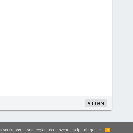
Vis eldre
Kontakt oss
Forumregler
Personvern
Hjelp
Blogg
R