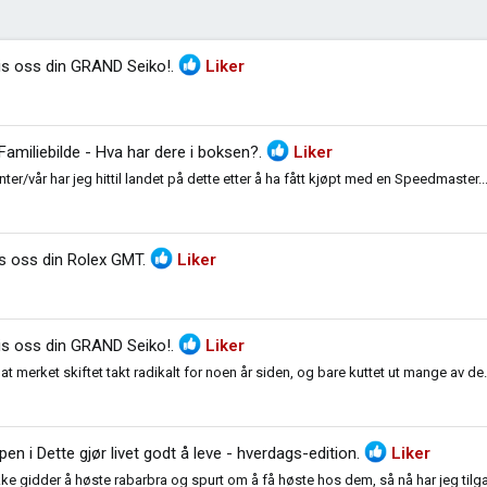
is oss din GRAND Seiko!
.
Liker
Familiebilde - Hva har dere i boksen?
.
Liker
ter/vår har jeg hittil landet på dette etter å ha fått kjøpt med en Speedmaster..
s oss din Rolex GMT
.
Liker
is oss din GRAND Seiko!
.
Liker
at merket skiftet takt radikalt for noen år siden, og bare kuttet ut mange av de.
ppen i
Dette gjør livet godt å leve - hverdags-edition
.
Liker
ikke gidder å høste rabarbra og spurt om å få høste hos dem, så nå har jeg tilga