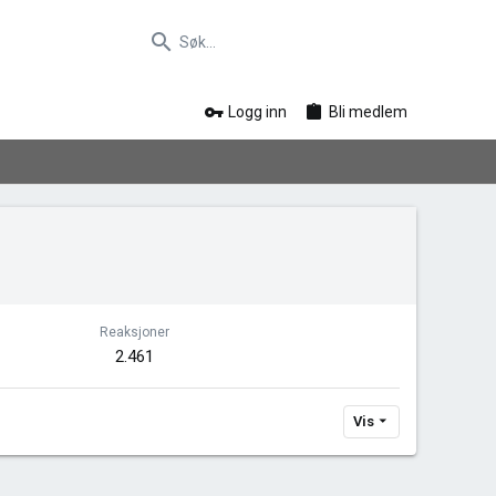
Logg inn
Bli medlem
Reaksjoner
2.461
Vis