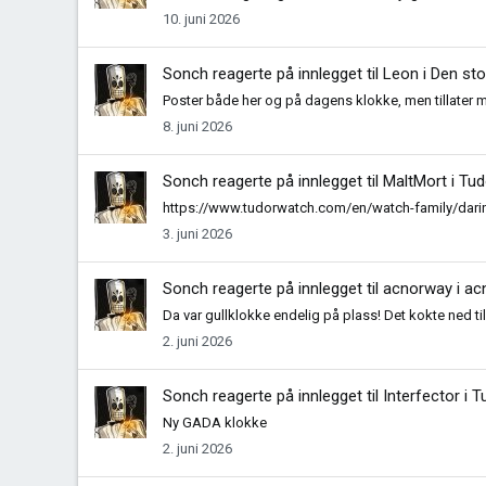
10. juni 2026
Sonch
reagerte på innlegget til Leon i
Den sto
Poster både her og på dagens klokke, men tillater meg 
8. juni 2026
Sonch
reagerte på innlegget til MaltMort i
Tud
https://www.tudorwatch.com/en/watch-family
3. juni 2026
Sonch
reagerte på innlegget til acnorway i
acn
Da var gullklokke endelig på plass! Det kokte ned til 
2. juni 2026
Sonch
reagerte på innlegget til Interfector i
T
Ny GADA klokke
2. juni 2026