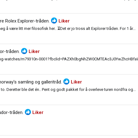
re Rolex Explorer-tråden
.
Liker
å være litt mer filosofisk her.. ⏳Det er jo tross alt Explorer tråden. For 1 år...
or-tråden
.
Liker
/daring-watches/m79310n-0001?fbclid=PAZXh0bgNhZW0CMTEAc3J0YwZhcH
orway's samling og galleritråd
.
Liker
to. Deretter ble det én.. Pent og godt pakket for å overleve turen nordfra og...
udor-tråden
.
Liker