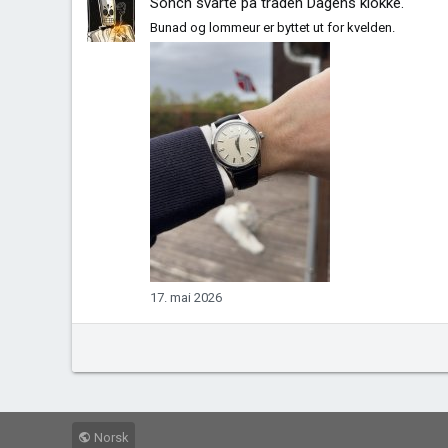
Sonch
svarte på tråden
Dagens klokke
.
Bunad og lommeur er byttet ut for kvelden.
17. mai 2026
Norsk