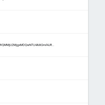
BfaWQMMjU2MjgxMDQwNTU4AAGnvl4JR...