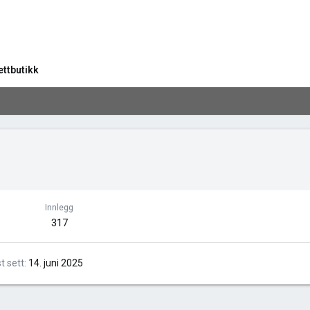
ettbutikk
Innlegg
317
st sett
14. juni 2025