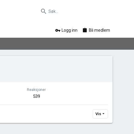
Logg inn
Bli medlem
Reaksjoner
539
Vis