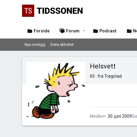
Forside
Forum
Podcast
N
Nye innlegg
Siste aktivitet
Helsvett
65
·
fra
Trøgstad
Medlem
30. juni 2009
Si