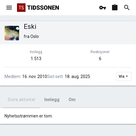
Eski
fra
Oslo
Innlegg
Reaksjoner
1.513
6
Medlem
16. nov. 2010
Sist sett
18. aug. 2025
Vis
Siste aktivitet
Innlegg
Om
Nyhetsstrømmen er tom.