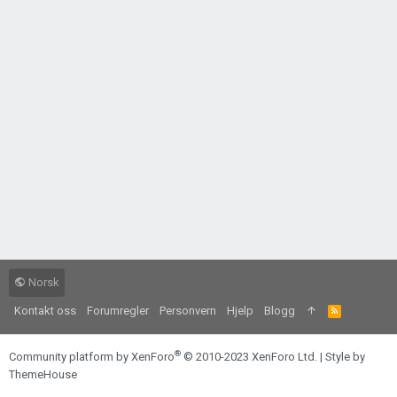
Norsk
Kontakt oss
Forumregler
Personvern
Hjelp
Blogg
R
S
S
®
Community platform by XenForo
© 2010-2023 XenForo Ltd.
|
Style by
ThemeHouse