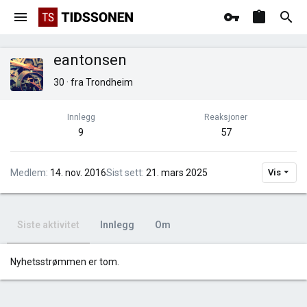
eantonsen
30
·
fra
Trondheim
Innlegg
Reaksjoner
9
57
Medlem
14. nov. 2016
Sist sett
21. mars 2025
Vis
Siste aktivitet
Innlegg
Om
Nyhetsstrømmen er tom.