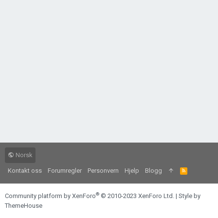
Norsk
Kontakt oss
Forumregler
Personvern
Hjelp
Blogg
R
S
S
®
Community platform by XenForo
© 2010-2023 XenForo Ltd.
|
Style by
ThemeHouse