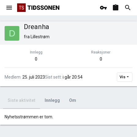
Dreanha
D
fra
Lillestrøm
Innlegg
Reaksjoner
0
0
Medlem
25. juli 2023
Sist sett
i går 20:54
Vis
Siste aktivitet
Innlegg
Om
Nyhetsstrømmen er tom.