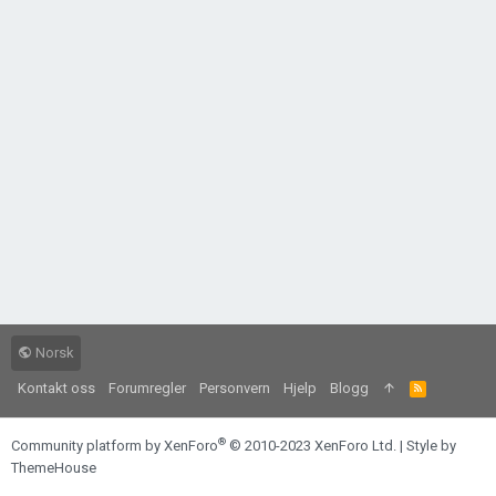
Norsk
Kontakt oss
Forumregler
Personvern
Hjelp
Blogg
R
S
S
®
Community platform by XenForo
© 2010-2023 XenForo Ltd.
|
Style by
ThemeHouse