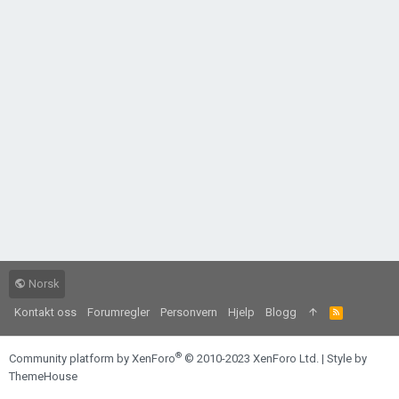
Norsk
Kontakt oss
Forumregler
Personvern
Hjelp
Blogg
R
S
S
®
Community platform by XenForo
© 2010-2023 XenForo Ltd.
|
Style by
ThemeHouse