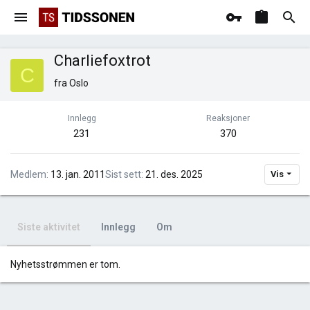
Charliefoxtrot
C
fra
Oslo
Innlegg
Reaksjoner
231
370
Medlem
13. jan. 2011
Sist sett
21. des. 2025
Vis
Siste aktivitet
Innlegg
Om
Nyhetsstrømmen er tom.