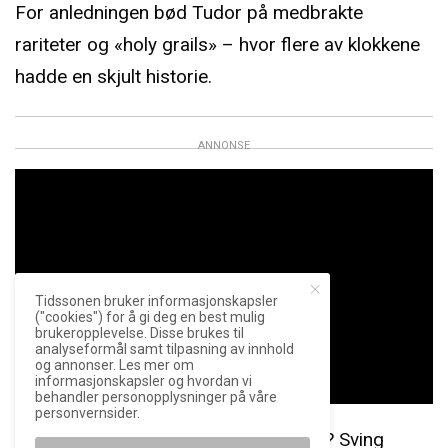
For anledningen bød Tudor på medbrakte
rariteter og «holy grails» – hvor flere av klokkene
hadde en skjult historie.
ANNONSE
Tidssonen bruker informasjonskapsler
("cookies") for å gi deg en best mulig
brukeropplevelse. Disse brukes til
analyseformål samt tilpasning av innhold
og annonser. Les mer om
informasjonskapsler og hvordan vi
behandler personopplysninger på våre
personvernsider.
Har du ris, ros, spørsmål eller innspill? Sving