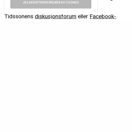
JEG AKSEPTERER BRUKEN AV COOKIES
innom
Tidssonens
diskusjonsforum
eller
Facebook-
gruppe
. Følg også Jon Henrik på
Instagram,
@tidssonen
.
STIKKORD
BJERKE-HUSET
BLACK BAY
SUBMARINER
TUDOR
URMAKER BJERKE
LES OGSÅ...