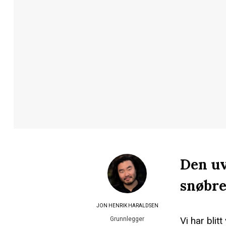
Den uv
snøbret
JON HENRIK HARALDSEN
Vi har blit
Grunnlegger