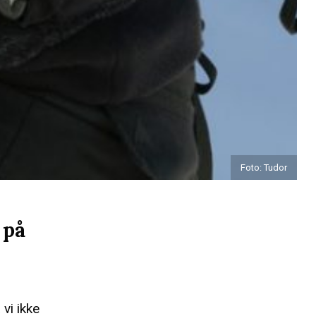
Foto: Tudor
 på
vi ikke