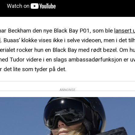
har Beckham den nye Black Bay P01, som ble
lansert 
d
. Buaas’ klokke vises ikke i selve videoen, men i det ti
rialet rocker hun en Black Bay med rødt bezel. Om 
 med Tudor videre i en slags ambassadørfunksjon er u
r det lite som tyder på det.
ANNONSE