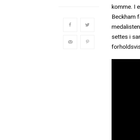
komme. I 
Beckham få
medalisten
settes i 
forholdsvi