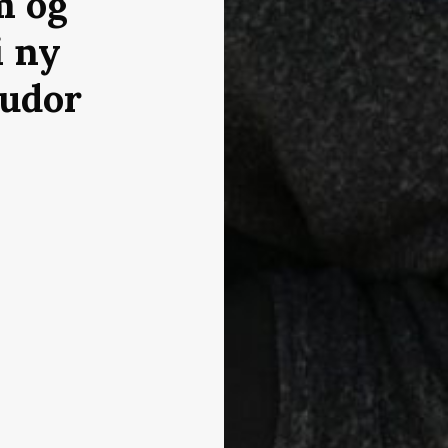
m og
i ny
Tudor