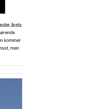
under årets
lhørende
hun kommer
visst, men