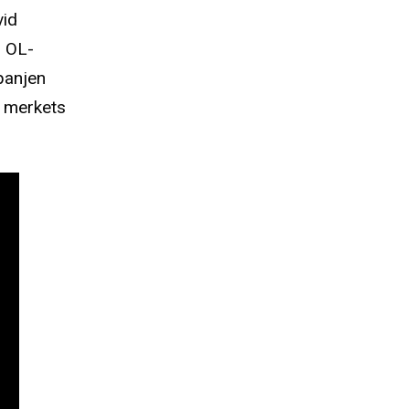
vid
g OL-
panjen
 merkets