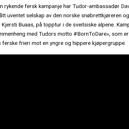
en rykende fersk kampanje har Tudor-ambassadør Da
tt uventet selskap av den norske snøbrettkjøreren o
 Kjersti Buaas, på topptur i de sveitsiske alpene. Kam
sammenheng med Tudors motto #BornToDare», som er
s ferske frieri mot en yngre og hippere kjøpergruppe.