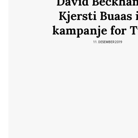
David Beckha
Kjersti Buaas 
kampanje for 
11. DESEMBER 2019