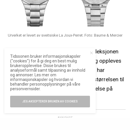
Urverket er levert av sveitsiske La Joux-Perret. Foto: Baume & Mercier
Eksisterende kronografer i Riviera-kolleksjonen
Tidssonen bruker informasjonskapsler
har alle hatt en diameter på 43 mm, og oppleves
("cookies") for å gi deg en best mulig
brukeropplevelse. Disse brukes til
som forholdsvis store. Denne gangen har
analyseformål samt tilpasning av innhold
og annonser. Les mer om
imidlertid Baume & Mercier redusert størrelsen til
informasjonskapsler og hvordan vi
behandler personopplysninger på våre
41 mm, som kombineres med en tykkelse på
personvernsider.
14,34 mm.
JEG AKSEPTERER BRUKEN AV COOKIES
ANNONSE
Hvor mange av de 73 eksemplarene av Riviera