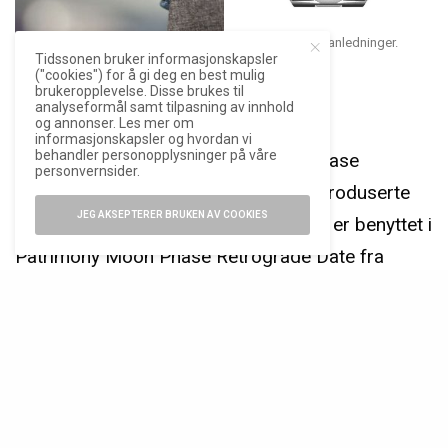
Blå skive passer til både sporty og mer formelle anledninger.
Tidssonen bruker informasjonskapsler
("cookies") for å gi deg en best mulig
brukeropplevelse. Disse brukes til
analyseformål samt tilpasning av innhold
Skikkelig innmat
og annonser. Les mer om
informasjonskapsler og hvordan vi
behandler personopplysninger på våre
Urverket i den nye Overseas Moon Phase
personvernsider.
Retrograde Date er Vacherons egenproduserte
JEG AKSEPTERER BRUKEN AV COOKIES
2460 R31L/2. Et kaliber som tidligere er benyttet i
Patrimony Moon Phase Retrograde Date fra
2016. Svingetallet er på 4 Hz (28.800
halvsvingninger per time), mens gangreserven er
på timer.
ANNONSE