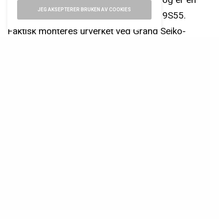
JEG AKSEPTERER BRUKEN AV COOKIES
nær slektning av Grand Seikos kaliber 9S55.
Faktisk monteres urverket ved Grand Seiko-
fabrikken i Shizukuishi – noe jeg selv så med
egne øyne da jeg besøkte stedet i 2017.
Rent teknisk har urverket en frekvens på 4 Hertz
(28.800 halvsvingninger per time), og en
gangreserve på 50 timer. Selv oppgir Seiko en
presisjon på +15 til -10 sekunder per dag, men
merket er kjent for å være forsiktige i sine anslag.