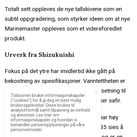
Totalt sett oppleves de nye tallskivene som en
subtil oppgradering, som styrker ideen om at nye
Marinemaster oppleves som et videreforedlet
produkt.
Urverk fra Shizukuishi
Fokus på det ytre har imidlertid ikke gått på
bekostning av spesifikasjoner. Vanntettheten er
fortsatt oppgitt til 300 meter, og i motsetning til
Tidssonen bruker informasjonskapsler
gamle SBDX001 er glasset nå ripesikker safir.
("cookies") for å gi deg en best mulig
brukeropplevelse. Disse brukes til
analyseformål samt tilpasning av innhold
og annonser. Les mer om
Urverket er en gammel kjenning som har høy
informasjonskapsler og hvordan vi
behandler personopplysninger på våre
stjerne blant Seiko-fansen. Kaliber 8L35 sies å
personvernsider.
være noe av det ypperste Seiko tilbyr, og er en