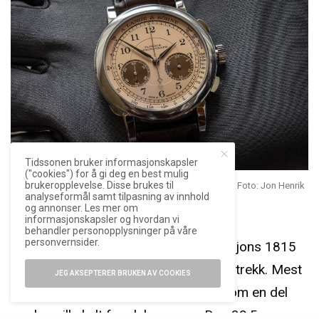
Tidssonen bruker informasjonskapsler
("cookies") for å gi deg en best mulig
brukeropplevelse. Disse brukes til
A. Lange & Söhne 1815 Chronograph «Como Edition». Foto: Jon Henrik
analyseformål samt tilpasning av innhold
Haraldsen
og annonser. Les mer om
informasjonskapsler og hvordan vi
behandler personopplysninger på våre
personvernsider.
Klokken er basert på seneste generasjons 1815
Chronograph, men har flere unike særtrekk. Mest
JEG AKSEPTERER BRUKEN AV COOKIES
påfallende er tallskiven av rødt gull, som en del
merker ville kalt for «lakserosa». Den 39,5 mm