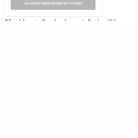
Stavanger.
JEG AKSEPTERER BRUKEN AV COOKIES
Påmelding via
Facebook-event
eller tom@thv.no.
STIKKORD
ALPINA
CARL F. BUCHERER
EVENT
INVITASJON
MAURICE LACROIX
ORIS
QLOCKTWO
SEIKO
URMAKER THORBJØRNSEN
LES OGSÅ...