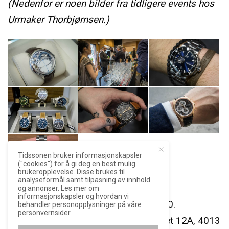
(Nedenfor er noen bilder fra tidligere events hos
Urmaker Thorbjørnsen.)
Tidssonen bruker informasjonskapsler
("cookies") for å gi deg en best mulig
brukeropplevelse. Disse brukes til
analyseformål samt tilpasning av innhold
og annonser. Les mer om
informasjonskapsler og hvordan vi
Tid:
Torsdag 28. juni, kl. 15:00 – 20:30.
behandler personopplysninger på våre
personvernsider.
Sted:
Urmaker Thorbjørnsen, Nytorget 12A, 4013