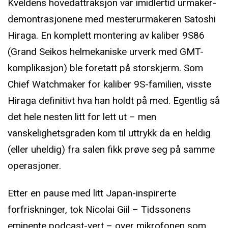
Kveldens hovedattraksjon var imidlertid urmaker-
demontrasjonene med mesterurmakeren Satoshi
Hiraga. En komplett montering av kaliber 9S86
(Grand Seikos helmekaniske urverk med GMT-
komplikasjon) ble foretatt på storskjerm. Som
Chief Watchmaker for kaliber 9S-familien, visste
Hiraga definitivt hva han holdt på med. Egentlig så
det hele nesten litt for lett ut – men
vanskelighetsgraden kom til uttrykk da en heldig
(eller uheldig) fra salen fikk prøve seg på samme
operasjoner.
Etter en pause med litt Japan-inspirerte
forfriskninger, tok Nicolai Giil – Tidssonens
eminente podcast-vert
– over mikrofonen som