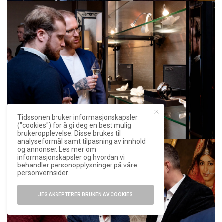
Tidssonen bruker informasjonskapsler
("cookies") for å gi deg en best mulig
brukeropplevelse. Disse brukes til
analyseformål samt tilpasning av innhold
og annonser. Les mer om
informasjonskapsler og hvordan vi
behandler personopplysninger på våre
personvernsider.
JEG AKSEPTERER BRUKEN AV COOKIES