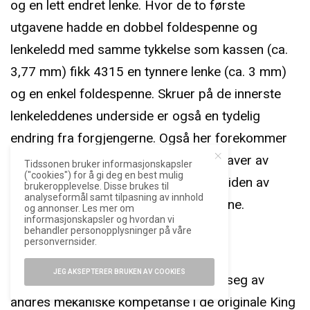
og en lett endret lenke. Hvor de to første
utgavene hadde en dobbel foldespenne og
lenkeledd med samme tykkelse som kassen (ca.
3,77 mm) fikk 4315 en tynnere lenke (ca. 3 mm)
og en enkel foldespenne. Skruer på de innerste
lenkeleddenes underside er også en tydelig
endring fra forgjengerne. Også her forekommer
likevel forskjeller, og det er funnet utgaver av
Tidssonen bruker informasjonskapsler
("cookies") for å gi deg en best mulig
4315 som ikke har skruene på undersiden av
brukeropplevelse. Disse brukes til
analyseformål samt tilpasning av innhold
lenken, men lik patent som forgjengerne.
og annonser. Les mer om
informasjonskapsler og hvordan vi
behandler personopplysninger på våre
personvernsider.
Manuell mekanikk fra Piaget
JEG AKSEPTERER BRUKEN AV COOKIES
Ulikt dagens situasjon benyttet Rolex seg av
andres mekaniske kompetanse i de originale King