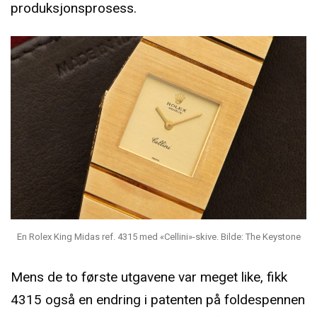
produksjonsprosess.
En Rolex King Midas ref. 4315 med «Cellini»-skive. Bilde: The Keystone
Mens de to første utgavene var meget like, fikk
4315 også en endring i patenten på foldespennen