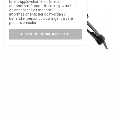
brukeropplevelse. Disse brukes til
analyseformål samt tilpasning av innhold
og annonser. Les mer om
informasjonskapsler og hvordan vi
behandler personopplysninger på våre
personvernsider.
JEG AKSEPTERER BRUKEN AV COOKIES
Urverket, et selvtrekkende ETA A31.L01, byr på et
sterkt innslag av aluminium. Kombinert med
materialene i urkassen, gir dette en egenvekt på
lette 56 gram. For å underbygge denne lette
vekten, levere klokken på en enkel NATO-inspirert
tekstilrem.
Visuelt sett er modellen svært ren og enkel –