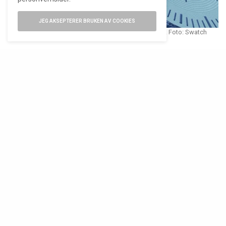
JEG AKSEPTERER BRUKEN AV COOKIES
Den åttekantede modulen kan fjernes fra holderen. Foto: Swatch
Siden lanseringen i 2022 har det vokst frem et
stort marked for MoonSwatch-tilbehør, og Royal
Pop kommer trolig til å trigge en tilsvarende
eksplosjon av spesialisert tilbehør – kanskje enda
raskere, fordi konseptet praktisk talt inviterer til
det.
Åtte versjoner
Ved lansering kommer Royal Pop i åtte
fargevarianter (en hyllest til Royal Oaks