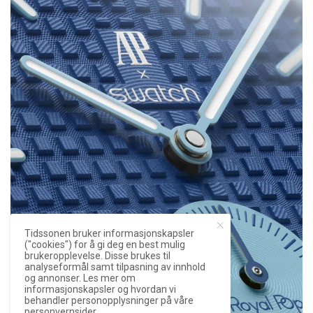
Tidssonen bruker informasjonskapsler
("cookies") for å gi deg en best mulig
brukeropplevelse. Disse brukes til
analyseformål samt tilpasning av innhold
og annonser. Les mer om
informasjonskapsler og hvordan vi
behandler personopplysninger på våre
personvernsider.