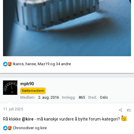
R
Ikaros
,
hanse
,
Maz19
og 34 andre
e
a
k
mph90
s
Støttemedlem
j
Medlem
2. aug. 2016
Innlegg
865
Sted
Oslo
o
n
11. juli 2025
#2
e
r
Rå klokke
@kire
- må kanskje vurdere å bytte forum-kategori?
:
R
Chronodiver
og
kire
e