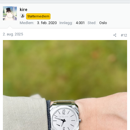
kire
Støttemedlem
Medlem
3. feb. 2020
Innlegg
4.001
Sted
Oslo
2. aug. 2025
#12