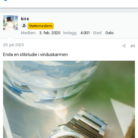
e
a
k
kire
s
Støttemedlem
j
Medlem
3. feb. 2020
Innlegg
4.001
Sted
Oslo
o
n
20. juli 2025
#9
e
r
Enda en stilstudie i vinduskarmen
: