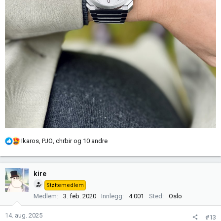
R
Ikaros
,
PJO
,
chrbir
og 10 andre
e
a
k
kire
s
Støttemedlem
j
Medlem
3. feb. 2020
Innlegg
4.001
Sted
Oslo
o
n
14. aug. 2025
#13
e