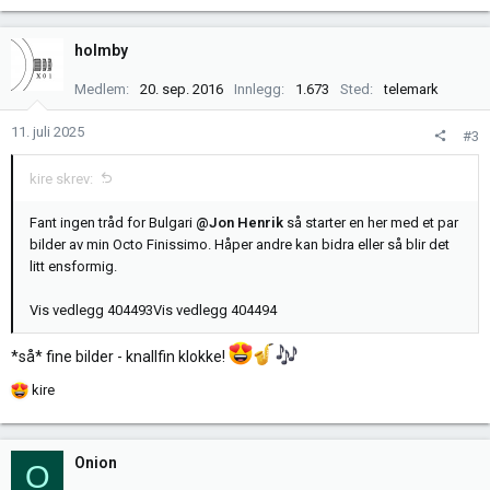
a
k
holmby
s
j
Medlem
20. sep. 2016
Innlegg
1.673
Sted
telemark
o
n
11. juli 2025
#3
e
r
kire skrev:
:
Fant ingen tråd for Bulgari
@Jon Henrik
så starter en her med et par
bilder av min Octo Finissimo. Håper andre kan bidra eller så blir det
litt ensformig.
Vis vedlegg 404493
Vis vedlegg 404494
*så* fine bilder - knallfin klokke!
R
kire
e
a
k
Onion
O
s