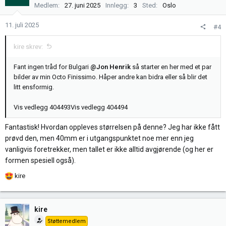
j
Medlem
27. juni 2025
Innlegg
3
Sted
Oslo
o
n
11. juli 2025
#4
e
r
kire skrev:
:
Fant ingen tråd for Bulgari
@Jon Henrik
så starter en her med et par
bilder av min Octo Finissimo. Håper andre kan bidra eller så blir det
litt ensformig.
Vis vedlegg 404493
Vis vedlegg 404494
Fantastisk! Hvordan oppleves størrelsen på denne? Jeg har ikke fått
prøvd den, men 40mm er i utgangspunktet noe mer enn jeg
vanligvis foretrekker, men tallet er ikke alltid avgjørende (og her er
formen spesiell også).
R
kire
e
a
k
kire
s
Støttemedlem
j