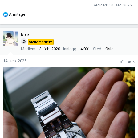
Redigert:
10. sep. 2025
R
Armitage
e
a
k
kire
s
Støttemedlem
j
Medlem
3. feb. 2020
Innlegg
4.001
Sted
Oslo
o
n
14. sep. 2025
#15
e
r
: