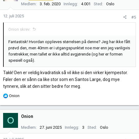
Medlem
3. feb. 2020
Innlegg
4.001
Sted
Oslo
o
n
12. juli 2025
#5
e
r
Onion skrev:
:
Fantastisk! Hvordan oppleves størrelsen på denne? Jeg har ikke fått
prøvd den, men 40mm er i utgangspunktet noe mer enn jeg vanligvis
foretrekker, men tallet er ikke alltid avgjørende (og her er formen
spesiell også).
Takk! Den er veldig kvadratisk så vil ikke si den virker kjempestor.
Føler den er sånn ca like stor som en Santos Large, dog mye
tynnere, slik at den sitter bedre for meg.
R
Onion
e
a
k
Onion
O
s
j
Medlem
27. juni 2025
Innlegg
3
Sted
Oslo
o
n