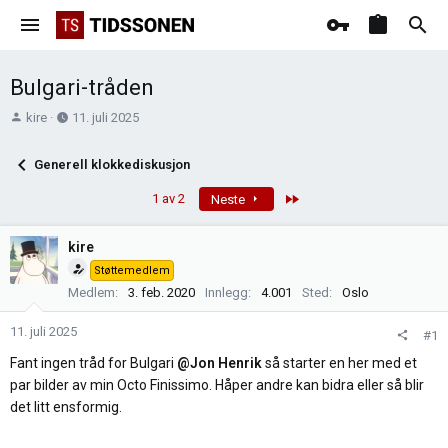
Bulgari-tråden
T
O
kire
11. juli 2025
r
p
å
p
Generell klokkediskusjon
d
r
s
e
Last
1 av 2
Neste
t
t
a
t
kire
r
e
Støttemedlem
t
t
Medlem
3. feb. 2020
Innlegg
4.001
Sted
Oslo
e
r
11. juli 2025
#1
Fant ingen tråd for Bulgari
@Jon Henrik
så starter en her med et
par bilder av min Octo Finissimo. Håper andre kan bidra eller så blir
det litt ensformig.