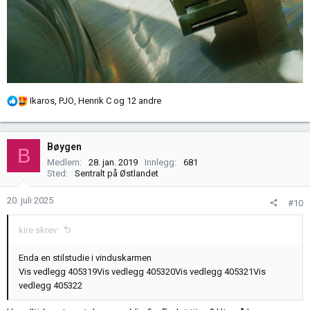
R
Ikaros
,
PJO
,
Henrik C
og 12 andre
e
a
k
Bøygen
B
s
Medlem
28. jan. 2019
Innlegg
681
j
Sted
Sentralt på Østlandet
o
n
20. juli 2025
#10
e
r
kire skrev:
:
Enda en stilstudie i vinduskarmen
Vis vedlegg 405319
Vis vedlegg 405320
Vis vedlegg 405321
Vis
vedlegg 405322