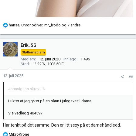
R
hanse
,
Chronodiver
,
mr_frodo
og 7 andre
e
a
k
Erik_SG
s
Støttemedlem
j
Medlem
12. juni 2020
Innlegg
1.496
o
Sted
1° 22´N, 103° 50´E
n
e
12. juli 2025
#8
r
:
Johnsigans skrev:
Lukter at jeg ryker på en sånn i julegave til dama:
Vis vedlegg 404597
Har tenkt på det samme. Den er litt sexy på et damehåndledd.
R
MikroKrone