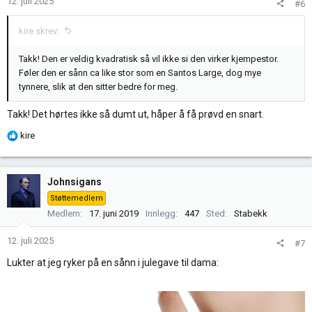
12. juli 2025
#6
e
r
kire skrev:
:
Takk! Den er veldig kvadratisk så vil ikke si den virker kjempestor.
Føler den er sånn ca like stor som en Santos Large, dog mye
tynnere, slik at den sitter bedre for meg.
Takk! Det hørtes ikke så dumt ut, håper å få prøvd en snart.
R
kire
e
a
k
Johnsigans
s
Støttemedlem
j
Medlem
17. juni 2019
Innlegg
447
Sted
Stabekk
o
n
12. juli 2025
#7
e
r
Lukter at jeg ryker på en sånn i julegave til dama:
: