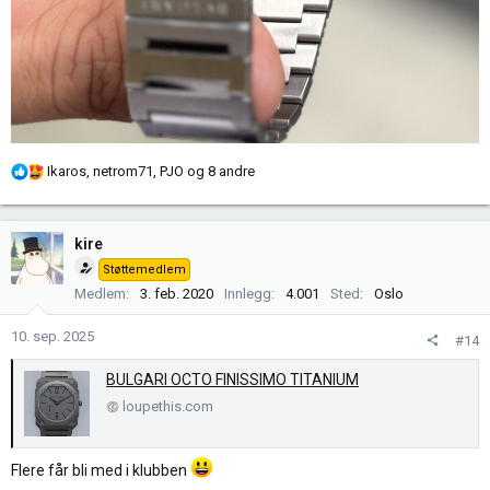
R
Ikaros
,
netrom71
,
PJO
og 8 andre
e
a
k
kire
s
Støttemedlem
j
Medlem
3. feb. 2020
Innlegg
4.001
Sted
Oslo
o
n
10. sep. 2025
#14
e
r
BULGARI OCTO FINISSIMO TITANIUM
:
loupethis.com
Flere får bli med i klubben