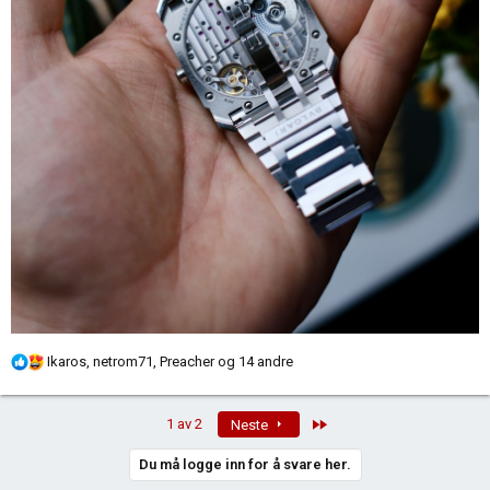
R
Ikaros
,
netrom71
,
Preacher
og 14 andre
e
a
Last
1 av 2
Neste
k
s
Du må logge inn for å svare her.
j