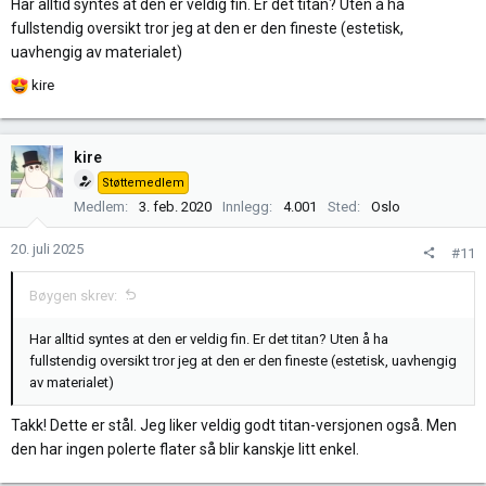
Har alltid syntes at den er veldig fin. Er det titan? Uten å ha
fullstendig oversikt tror jeg at den er den fineste (estetisk,
uavhengig av materialet)
R
kire
e
a
k
kire
s
Støttemedlem
j
Medlem
3. feb. 2020
Innlegg
4.001
Sted
Oslo
o
n
20. juli 2025
#11
e
r
Bøygen skrev:
:
Har alltid syntes at den er veldig fin. Er det titan? Uten å ha
fullstendig oversikt tror jeg at den er den fineste (estetisk, uavhengig
av materialet)
Takk! Dette er stål. Jeg liker veldig godt titan-versjonen også. Men
den har ingen polerte flater så blir kanskje litt enkel.