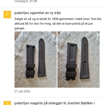
onsdag kl. 01:58
pokerfjes
opprettet en ny tråd.
P
Selger en så og si ubukt XL OEM gummirem i mørk brun. Den ble
akkurat litt for stor for meg, så den er bare prøvd på et par
ganger...
27. juli 2026
pokerfjes
reagerte på innlegget til Joachim Bødtker i
P