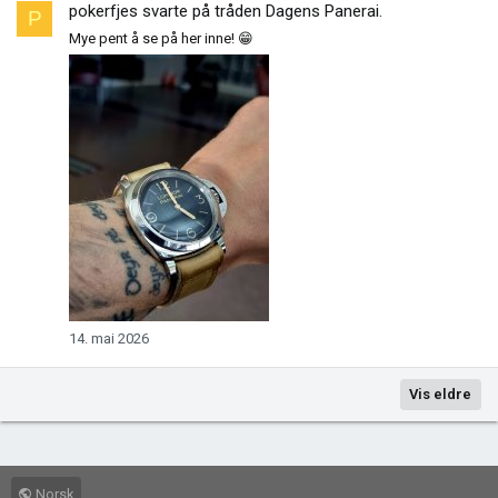
pokerfjes
svarte på tråden
Dagens Panerai
.
P
Mye pent å se på her inne! 😁
14. mai 2026
Vis eldre
Norsk