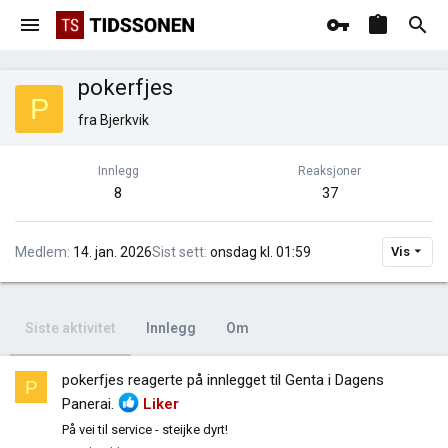
pokerfjes
P
fra
Bjerkvik
Innlegg
Reaksjoner
8
37
Medlem
14. jan. 2026
Sist sett
onsdag kl. 01:59
Vis
Siste aktivitet
Innlegg
Om
pokerfjes
reagerte på innlegget til Genta i
Dagens
P
Panerai
.
Liker
På vei til service - steijke dyrt!