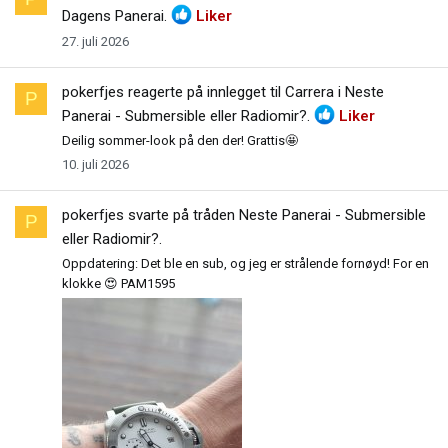
Dagens Panerai
.
Liker
27. juli 2026
pokerfjes
reagerte på innlegget til Carrera i
Neste
P
Panerai - Submersible eller Radiomir?
.
Liker
Deilig sommer-look på den der! Grattis🤩
10. juli 2026
pokerfjes
svarte på tråden
Neste Panerai - Submersible
P
eller Radiomir?
.
Oppdatering: Det ble en sub, og jeg er strålende fornøyd! For en
klokke 😍 PAM1595