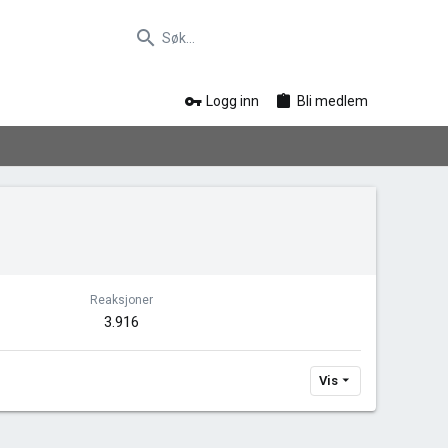
Logg inn
Bli medlem
Reaksjoner
3.916
Vis