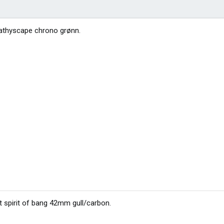
bathyscape chrono grønn
.
t spirit of bang 42mm gull/carbon
.