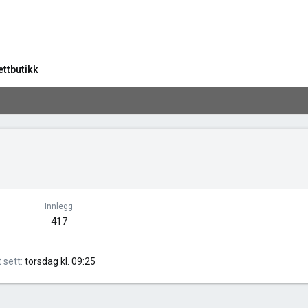
ettbutikk
Innlegg
417
t sett
torsdag kl. 09:25