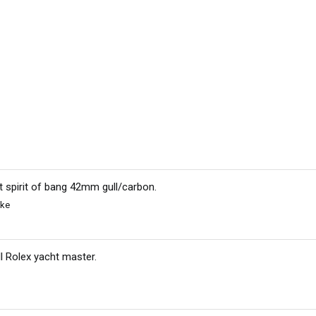
t spirit of bang 42mm gull/carbon
.
kke
ll Rolex yacht master
.