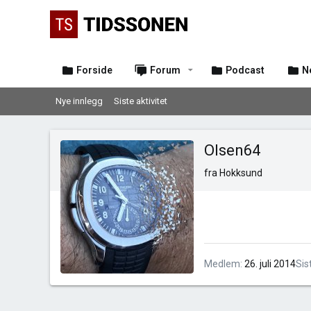
Forside
Forum
Podcast
N
Nye innlegg
Siste aktivitet
Olsen64
fra
Hokksund
Medlem
26. juli 2014
Sis