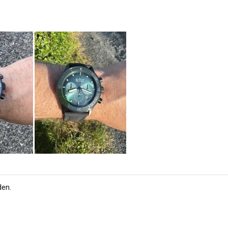
den
.