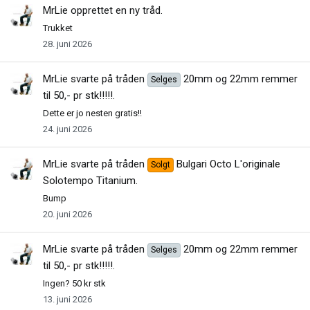
MrLie
opprettet en ny tråd.
Trukket
28. juni 2026
MrLie
svarte på tråden
20mm og 22mm remmer
Selges
til 50,- pr stk!!!!!
.
Dette er jo nesten gratis!!
24. juni 2026
MrLie
svarte på tråden
Bulgari Octo L'originale
Solgt
Solotempo Titanium
.
Bump
20. juni 2026
MrLie
svarte på tråden
20mm og 22mm remmer
Selges
til 50,- pr stk!!!!!
.
Ingen? 50 kr stk
13. juni 2026