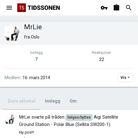
MrLie
fra
Oslo
Innlegg
Reaksjoner
7
22
Medlem
16. mars 2014
Vis
Siste aktivitet
Innlegg
Om
MrLie
svarte på tråden
Aigi Satellite
Selges/byttes
Ground Station - Polar Blue (Sellita SW200-1)
.
Ny pris!!!