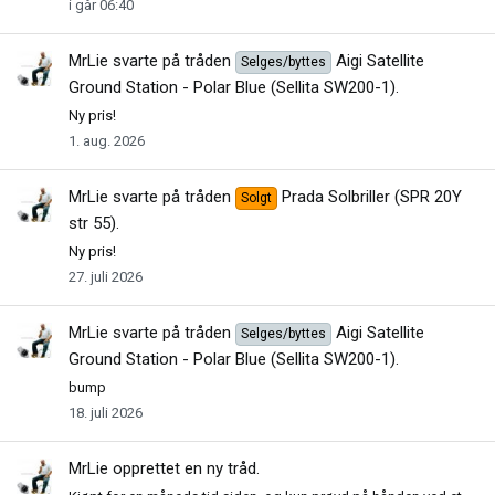
i går 06:40
MrLie
svarte på tråden
Aigi Satellite
Selges/byttes
Ground Station - Polar Blue (Sellita SW200-1)
.
Ny pris!
1. aug. 2026
MrLie
svarte på tråden
Prada Solbriller (SPR 20Y
Solgt
str 55)
.
Ny pris!
27. juli 2026
MrLie
svarte på tråden
Aigi Satellite
Selges/byttes
Ground Station - Polar Blue (Sellita SW200-1)
.
bump
18. juli 2026
MrLie
opprettet en ny tråd.