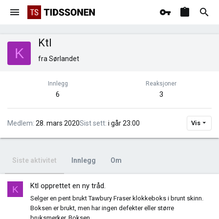
Ktl
K
fra
Sørlandet
Innlegg
Reaksjoner
6
3
Medlem
28. mars 2020
Sist sett
i går 23:00
Vis
Siste aktivitet
Innlegg
Om
Ktl
opprettet en ny tråd.
K
Selger en pent brukt Tawbury Fraser klokkeboks i brunt skinn.
Boksen er brukt, men har ingen defekter eller større
bruksmerker. Boksen...