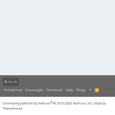
Norsk
Kontakt oss
Forumregler
Personvern
Hjelp
Blogg
R
S
S
®
Community platform by XenForo
© 2010-2023 XenForo Ltd.
|
Style by
ThemeHouse