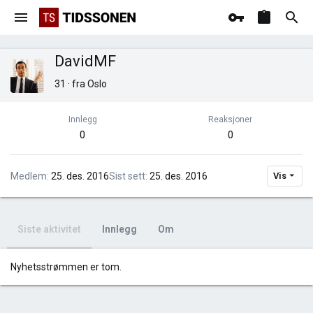
DavidMF
31
·
fra
Oslo
Innlegg
Reaksjoner
0
0
Medlem
25. des. 2016
Sist sett
25. des. 2016
Vis
Siste aktivitet
Innlegg
Om
Nyhetsstrømmen er tom.