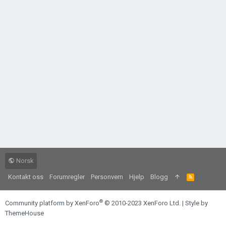
Norsk
Kontakt oss
Forumregler
Personvern
Hjelp
Blogg
R
S
S
®
Community platform by XenForo
© 2010-2023 XenForo Ltd.
|
Style by
ThemeHouse