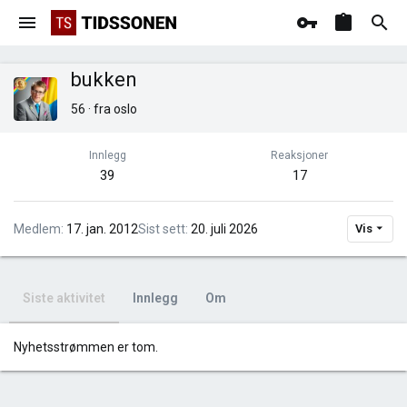
bukken
56
·
fra
oslo
Innlegg
Reaksjoner
39
17
Medlem
17. jan. 2012
Sist sett
20. juli 2026
Vis
Siste aktivitet
Innlegg
Om
Nyhetsstrømmen er tom.