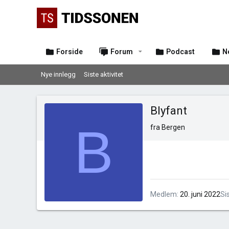
Forside
Forum
Podcast
N
Nye innlegg
Siste aktivitet
Blyfant
B
fra
Bergen
Medlem
20. juni 2022
Si