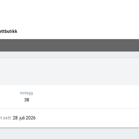
ettbutikk
Innlegg
38
st sett
28. juli 2026