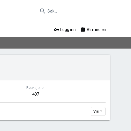
Logg inn
Bli medlem
Reaksjoner
407
Vis